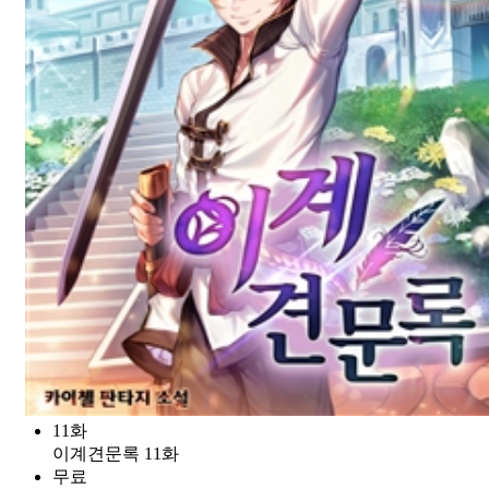
11화
이계견문록 11화
무료