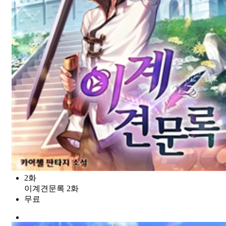
2화
이계견문록 2화
무료