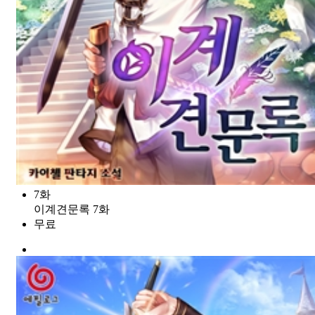
7화
이계견문록 7화
무료