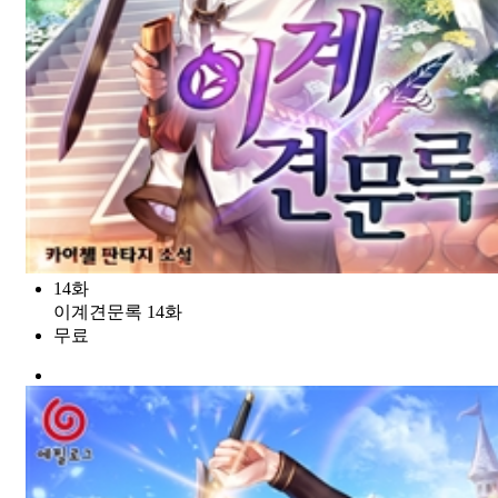
14화
이계견문록 14화
무료