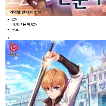
8화
이계견문록 8화
무료