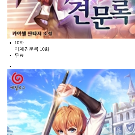
10화
이계견문록 10화
무료