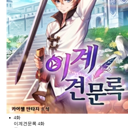
4화
이계견문록 4화