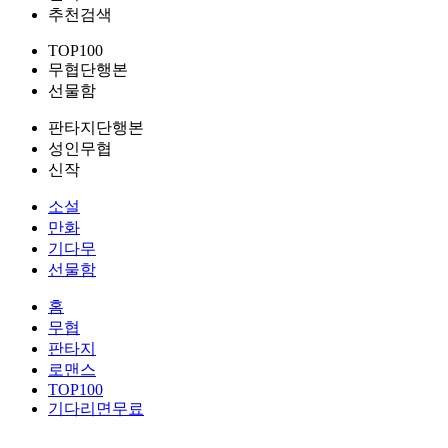
추천검색
TOP100
무협단행본
선물함
판타지단행본
성인무협
신작
소설
만화
기다무
선물함
홈
무협
판타지
로맨스
TOP100
기다리면무료