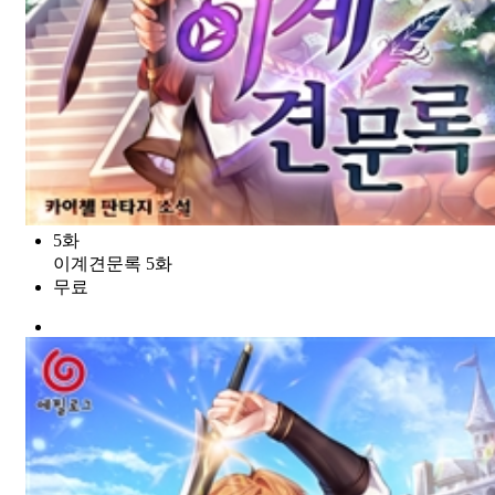
5화
이계견문록 5화
무료