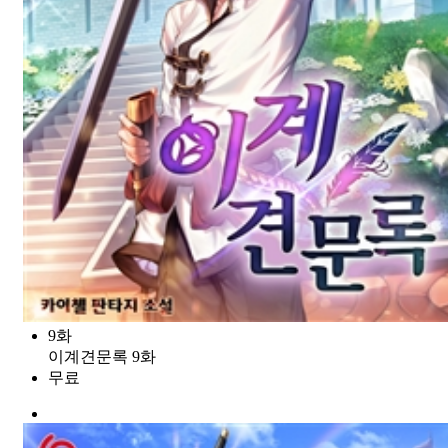
9화
이계견문록 9화
무료