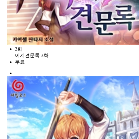
3화
이계견문록 3화
무료