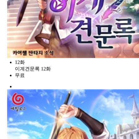
12화
이계견문록 12화
무료