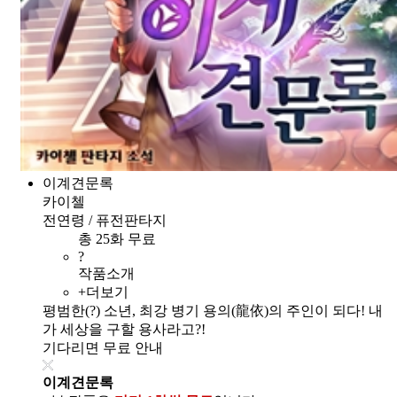
이계견문록
카이첼
전연령 / 퓨전판타지
총 25화 무료
?
작품소개
+더보기
평범한(?) 소년, 최강 병기 용의(龍依)의 주인이 되다! 내
가 세상을 구할 용사라고?!
기다리면 무료 안내
이계견문록