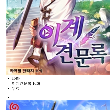
16화
이계견문록 16화
무료