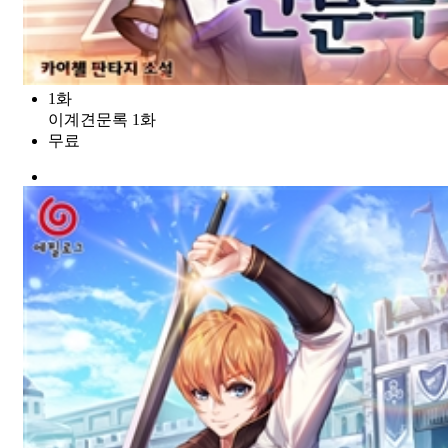
1화
이계견문록 1화
무료