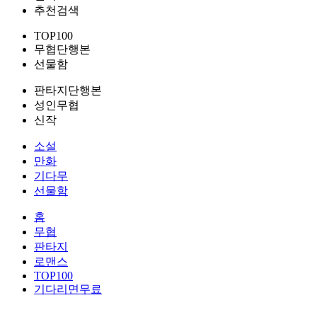
추천검색
TOP100
무협단행본
선물함
판타지단행본
성인무협
신작
소설
만화
기다무
선물함
홈
무협
판타지
로맨스
TOP100
기다리면무료