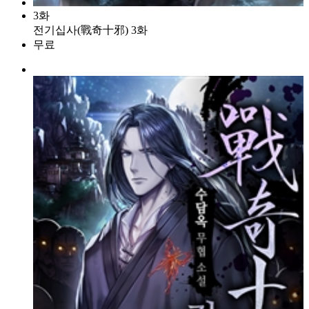
3화
전기십사(戰奇十邪) 3화
무료