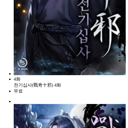
4화
전기십사(戰奇十邪) 4화
무료