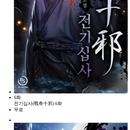
6화
전기십사(戰奇十邪) 6화
무료