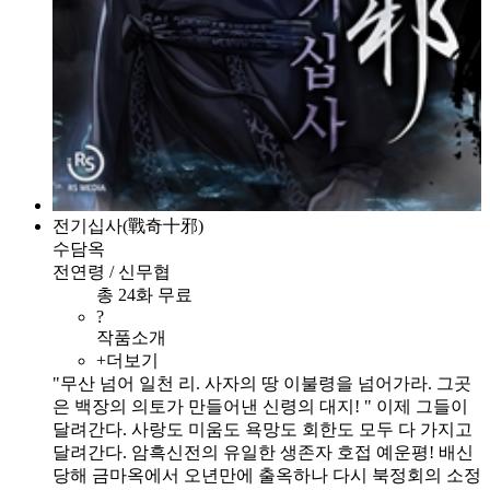
전기십사(戰奇十邪)
수담옥
전연령 / 신무협
총 24화 무료
?
작품소개
+더보기
"무산 넘어 일천 리. 사자의 땅 이불령을 넘어가라. 그곳
은 백장의 의토가 만들어낸 신령의 대지! " 이제 그들이
달려간다. 사랑도 미움도 욕망도 회한도 모두 다 가지고
달려간다. 암흑신전의 유일한 생존자 호접 예운평! 배신
당해 금마옥에서 오년만에 출옥하나 다시 북정회의 소정