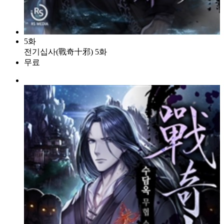
5화
전기십사(戰奇十邪) 5화
무료