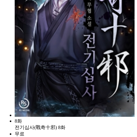
8화
전기십사(戰奇十邪) 8화
무료