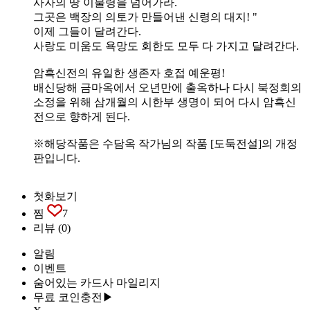
사자의 땅 이불령을 넘어가라.
그곳은 백장의 의토가 만들어낸 신령의 대지! "
이제 그들이 달려간다.
사랑도 미움도 욕망도 회한도 모두 다 가지고 달려간다.
암흑신전의 유일한 생존자 호접 예운평!
배신당해 금마옥에서 오년만에 출옥하나 다시 북정회의
소정을 위해 삼개월의 시한부 생명이 되어 다시 암흑신
전으로 향하게 된다.
※해당작품은 수담옥 작가님의 작품 [도둑전설]의 개정
판입니다.
첫화보기
찜
7
리뷰
(0)
알림
이벤트
숨어있는 카드사 마일리지
무료 코인충전▶