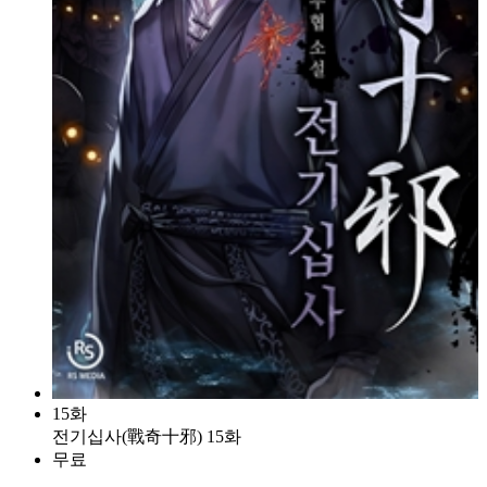
15화
전기십사(戰奇十邪) 15화
무료