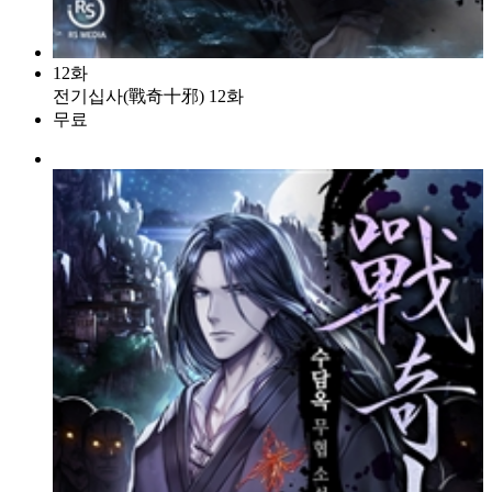
12화
전기십사(戰奇十邪) 12화
무료