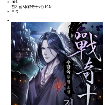
10화
전기십사(戰奇十邪) 10화
무료