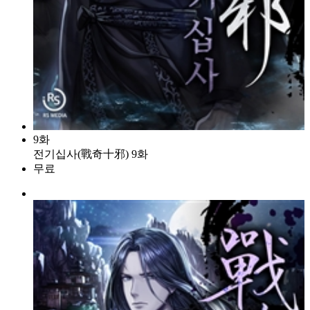
9화
전기십사(戰奇十邪) 9화
무료