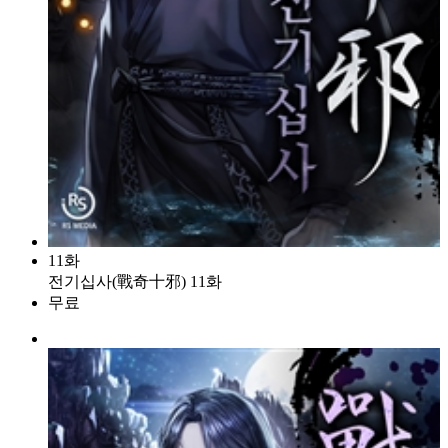
11화
전기십사(戰奇十邪) 11화
무료