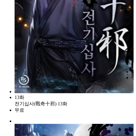
13화
전기십사(戰奇十邪) 13화
무료