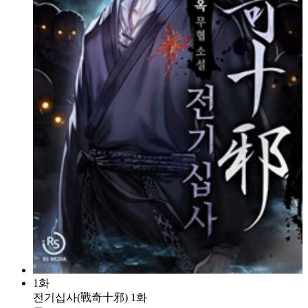
1화
전기십사(戰奇十邪) 1화