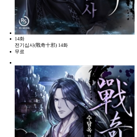
14화
전기십사(戰奇十邪) 14화
무료