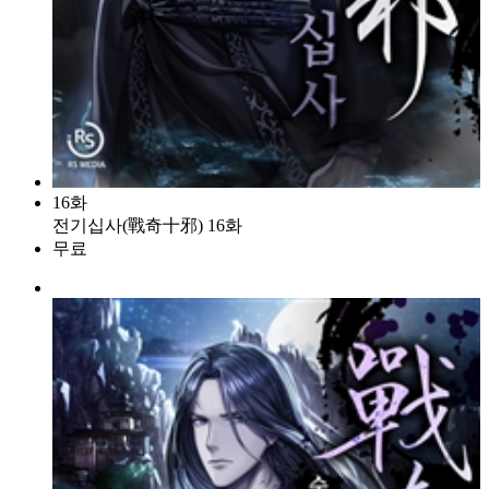
16화
전기십사(戰奇十邪) 16화
무료