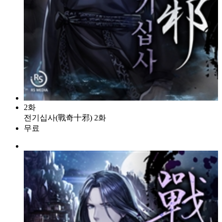
2화
전기십사(戰奇十邪) 2화
무료