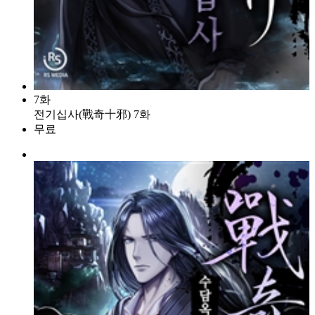
7화
전기십사(戰奇十邪) 7화
무료