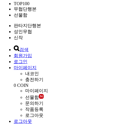
TOP100
무협단행본
선물함
판타지단행본
성인무협
신작
검색
회원가입
로그인
마이페이지
내코인
충전하기
0
COIN
마이페이지
선물함
문의하기
작품등록
로그아웃
로그아웃