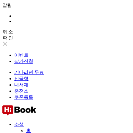
알림
취 소
확 인
이벤트
작가신청
기다리면 무료
선물함
내서재
충전소
쿠폰등록
소설
홈