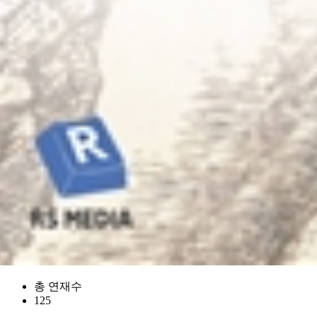
총 연재수
125