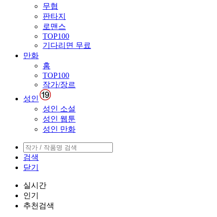
무협
판타지
로맨스
TOP100
기다리면 무료
만화
홈
TOP100
작가/장르
성인
성인 소설
성인 웹툰
성인 만화
검색
닫기
실시간
인기
추천검색