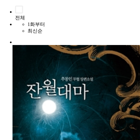
전체
1화부터
최신순