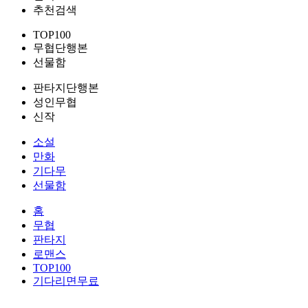
추천검색
TOP100
무협단행본
선물함
판타지단행본
성인무협
신작
소설
만화
기다무
선물함
홈
무협
판타지
로맨스
TOP100
기다리면무료