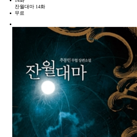
14화
잔월대마 14화
무료