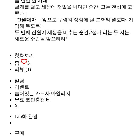
을 던진 한 사내.
날개를 달고 세상에 첫발을 내디딘 순간, 그는 천하에 고
했다.
"잔월대마… 앞으로 무림의 정점에 설 본좌의 별호다. 기
억해 두도록!"
두 번째 잔월이 세상을 비추는 순간, '절대'라는 두 자는
새로운 주인을 맞으리라!
첫화보기
찜
3
리뷰
(1)
알림
이벤트
숨어있는 카드사 마일리지
무료 코인충전▶
X
125화 완결
구매