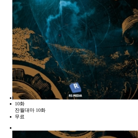
10화
잔월대마 10화
무료