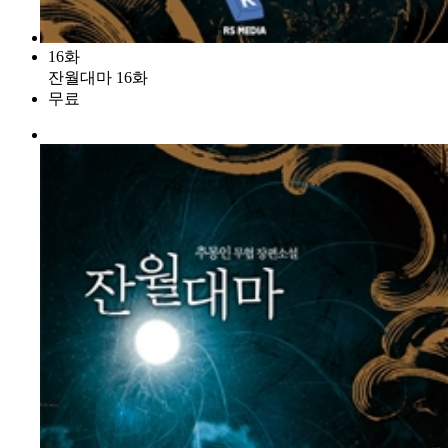
16화
잔월대마 16화
무료