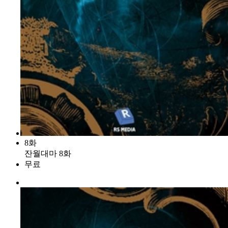
8화
잔월대마 8화
무료