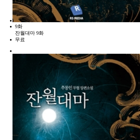
9화
잔월대마 9화
무료