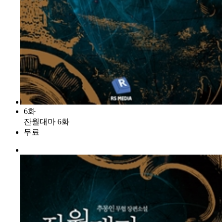
6화
잔월대마 6화
무료