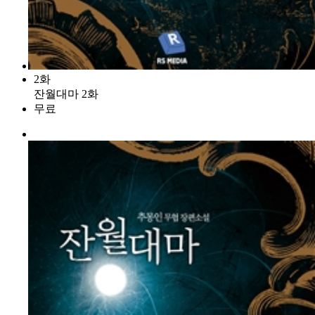
2화
잔월대마 2화
무료