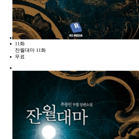
11화
잔월대마 11화
무료