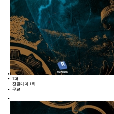
1화
잔월대마 1화
무료