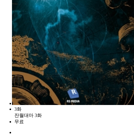
3화
잔월대마 3화
무료