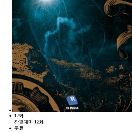
12화
잔월대마 12화
무료