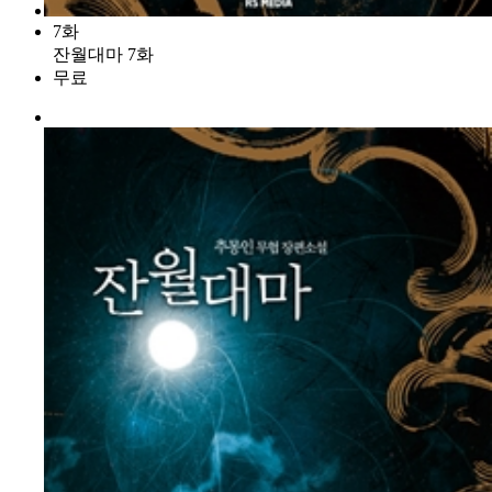
7화
잔월대마 7화
무료