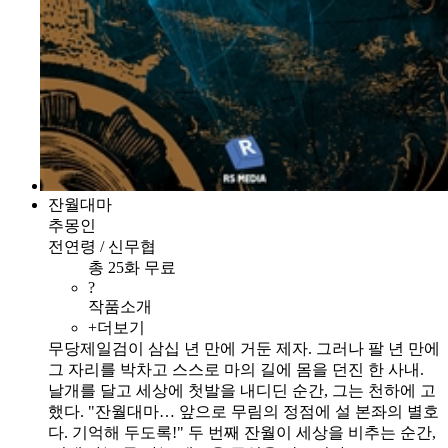
잔월대마
추몽인
전연령 / 신무협
총 25화 무료
?
작품소개
+더보기
무당제일검이 삼십 년 만에 거둔 제자. 그러나 팔 년 만에
그 자리를 박차고 스스로 마의 길에 몸을 던진 한 사내.
날개를 달고 세상에 첫발을 내디딘 순간, 그는 천하에 고
했다. "잔월대마… 앞으로 무림의 정점에 설 본좌의 별호
다. 기억해 두도록!" 두 번째 잔월이 세상을 비추는 순간,