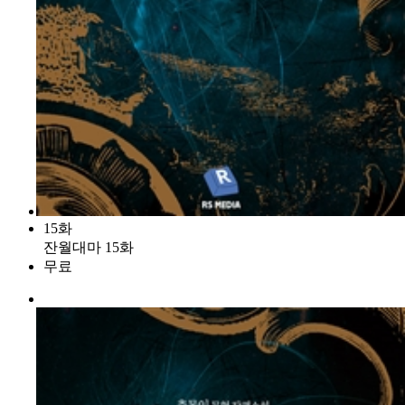
15화
잔월대마 15화
무료