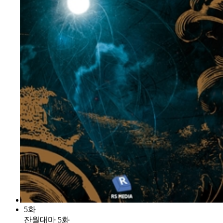
5화
잔월대마 5화