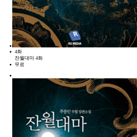
4화
잔월대마 4화
무료