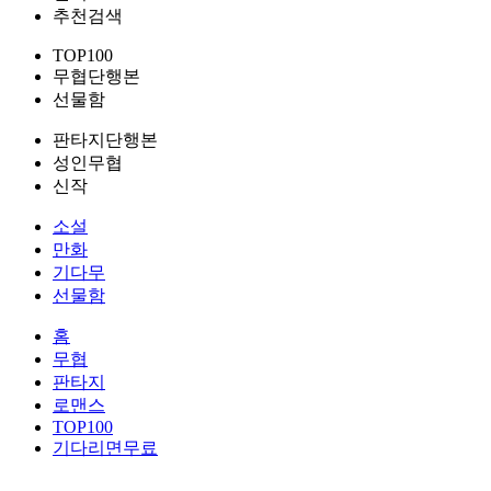
추천검색
TOP100
무협단행본
선물함
판타지단행본
성인무협
신작
소설
만화
기다무
선물함
홈
무협
판타지
로맨스
TOP100
기다리면무료