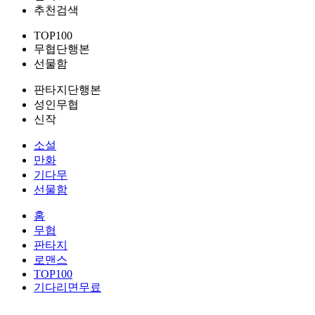
추천검색
TOP100
무협단행본
선물함
판타지단행본
성인무협
신작
소설
만화
기다무
선물함
홈
무협
판타지
로맨스
TOP100
기다리면무료