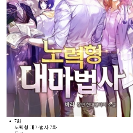
7화
노력형 대마법사 7화