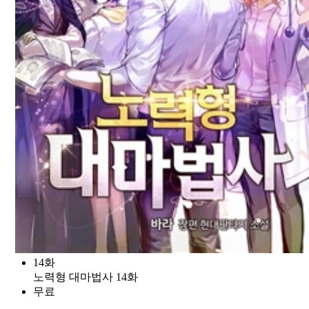
14화
노력형 대마법사 14화
무료