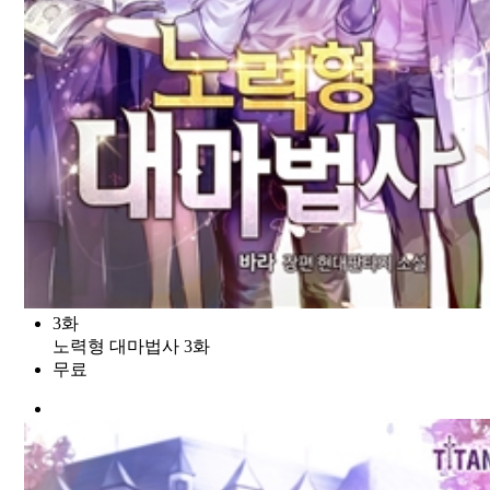
3화
노력형 대마법사 3화
무료