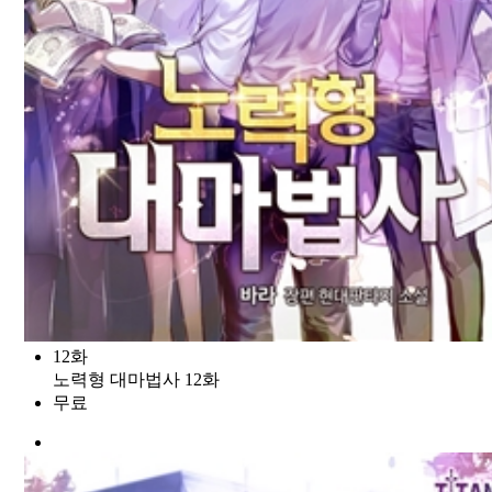
12화
노력형 대마법사 12화
무료