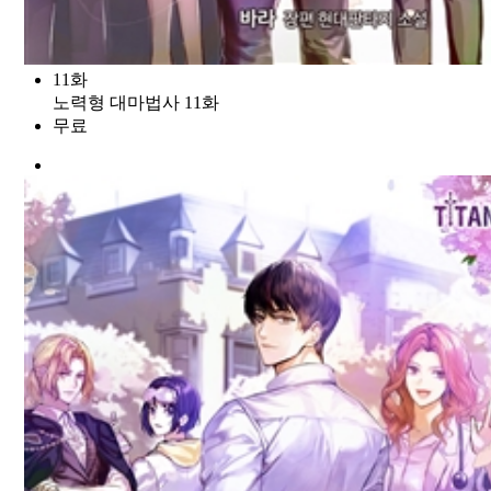
11화
노력형 대마법사 11화
무료