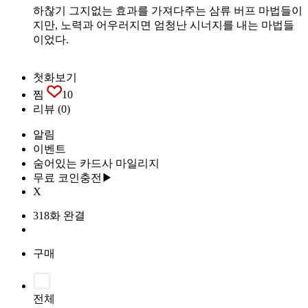
하찮기 그지없는 효과를 가져다주는 삼류 버프 마법들이
지만, 노력과 어우러지면 엄청난 시너지를 내는 마법들
이었다.
첫화보기
찜
10
리뷰
(0)
알림
이벤트
숨어있는 카드사 마일리지
무료 코인충전▶
X
318화 완결
구매
전체