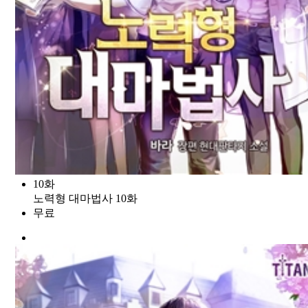
10화
노력형 대마법사 10화
무료