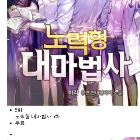
5화
노력형 대마법사 5화
무료