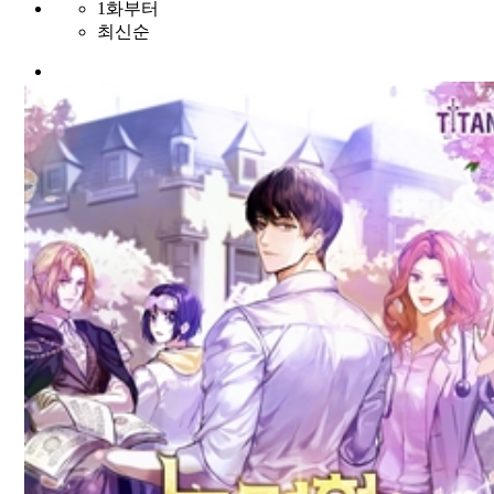
1화부터
최신순