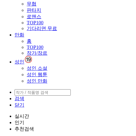
무협
판타지
로맨스
TOP100
기다리면 무료
만화
홈
TOP100
작가/장르
성인
성인 소설
성인 웹툰
성인 만화
검색
닫기
실시간
인기
추천검색