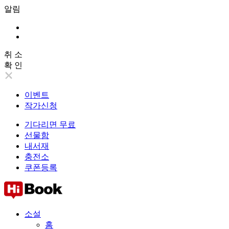
알림
취 소
확 인
이벤트
작가신청
기다리면 무료
선물함
내서재
충전소
쿠폰등록
소설
홈