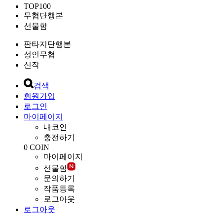
TOP100
무협단행본
선물함
판타지단행본
성인무협
신작
검색
회원가입
로그인
마이페이지
내코인
충전하기
0
COIN
마이페이지
선물함
문의하기
작품등록
로그아웃
로그아웃