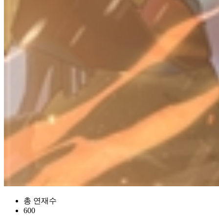
총 연재수
600