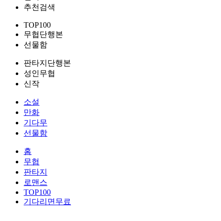
추천검색
TOP100
무협단행본
선물함
판타지단행본
성인무협
신작
소설
만화
기다무
선물함
홈
무협
판타지
로맨스
TOP100
기다리면무료