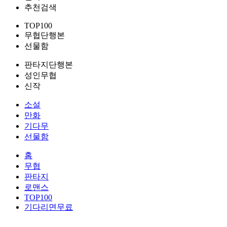
추천검색
TOP100
무협단행본
선물함
판타지단행본
성인무협
신작
소설
만화
기다무
선물함
홈
무협
판타지
로맨스
TOP100
기다리면무료