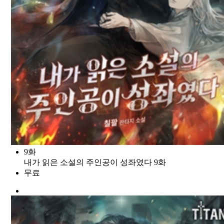
9화
내가 읽은 소설의 주인공이 성좌였다 9화
무료