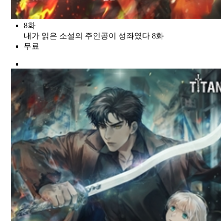
8화
내가 읽은 소설의 주인공이 성좌였다 8화
무료