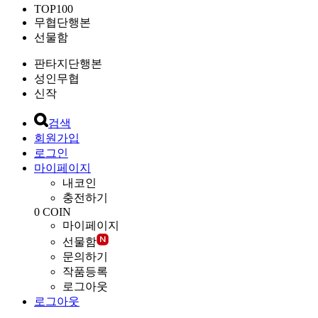
TOP100
무협단행본
선물함
판타지단행본
성인무협
신작
검색
회원가입
로그인
마이페이지
내코인
충전하기
0
COIN
마이페이지
선물함
문의하기
작품등록
로그아웃
로그아웃