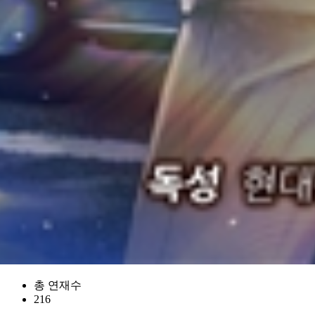
총 연재수
216