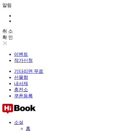
알림
취 소
확 인
이벤트
작가신청
기다리면 무료
선물함
내서재
충전소
쿠폰등록
소설
홈