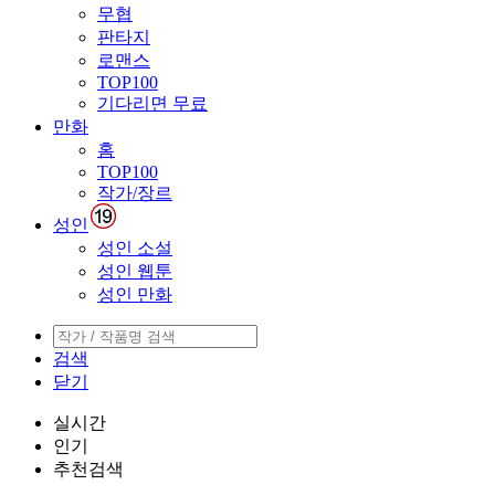
무협
판타지
로맨스
TOP100
기다리면 무료
만화
홈
TOP100
작가/장르
성인
성인 소설
성인 웹툰
성인 만화
검색
닫기
실시간
인기
추천검색