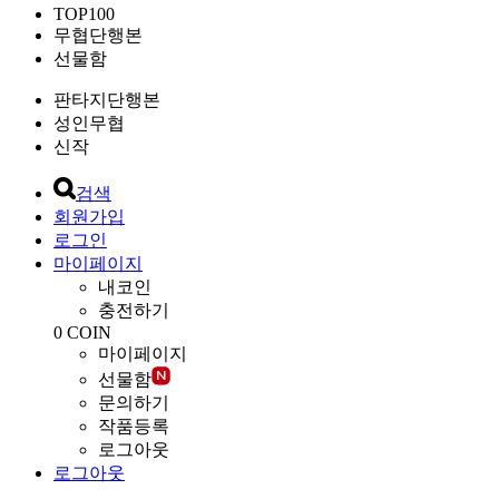
TOP100
무협단행본
선물함
판타지단행본
성인무협
신작
검색
회원가입
로그인
마이페이지
내코인
충전하기
0
COIN
마이페이지
선물함
문의하기
작품등록
로그아웃
로그아웃