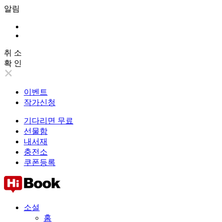
알림
취 소
확 인
이벤트
작가신청
기다리면 무료
선물함
내서재
충전소
쿠폰등록
소설
홈