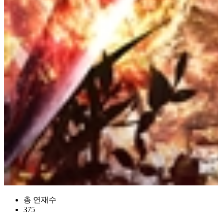
총 연재수
375