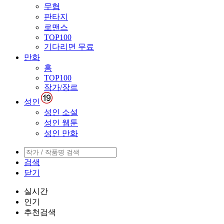
무협
판타지
로맨스
TOP100
기다리면 무료
만화
홈
TOP100
작가/장르
성인
성인 소설
성인 웹툰
성인 만화
검색
닫기
실시간
인기
추천검색