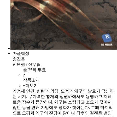
마풍협성
송진용
전연령 / 신무협
총 25화 무료
?
작품소개
+더보기
가정제 연간, 반란과 외침, 도적과 왜구의 발호가 극심하
던 시기. 무기력한 황제와 정권하에서도 용맹하고 지혜
로운 장수가 등장하니, 왜구는 소탕되고 소요가 끊이지
않던 동남 연해 지방에도 평화가 찾아든다. 그때 마지막
으로 오평과 왜구의 잔당이 달아나 최후의 결전을 벌인