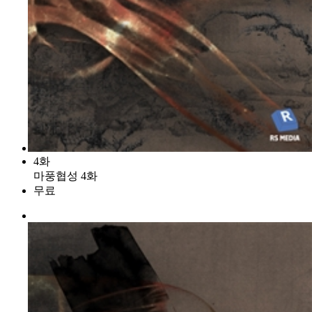
4화
마풍협성 4화
무료