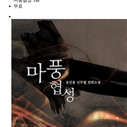
마풍협성 3화
무료