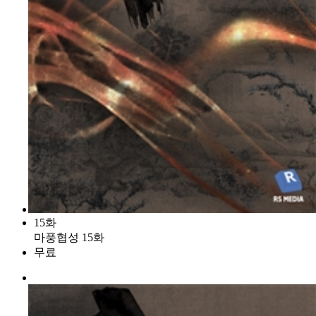
15화
마풍협성 15화
무료