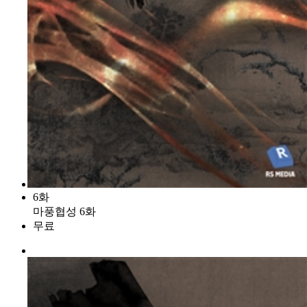
6화
마풍협성 6화
무료