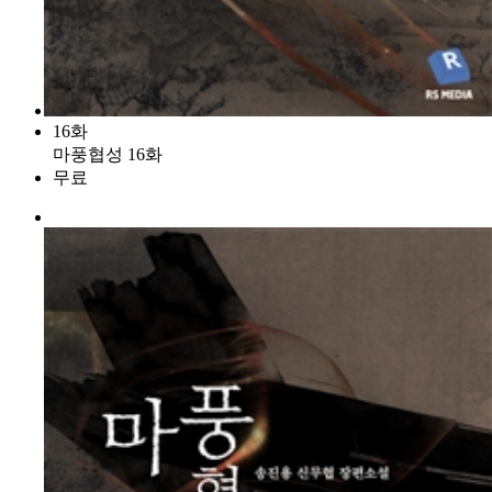
16화
마풍협성 16화
무료