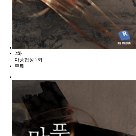
2화
마풍협성 2화
무료