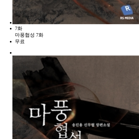
7화
마풍협성 7화
무료