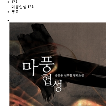
12화
마풍협성 12화
무료