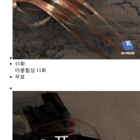
11화
마풍협성 11화
무료