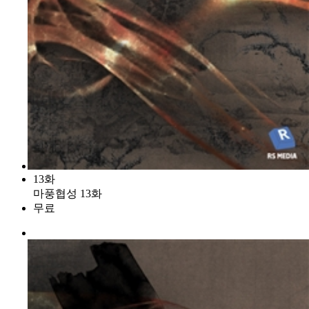
13화
마풍협성 13화
무료