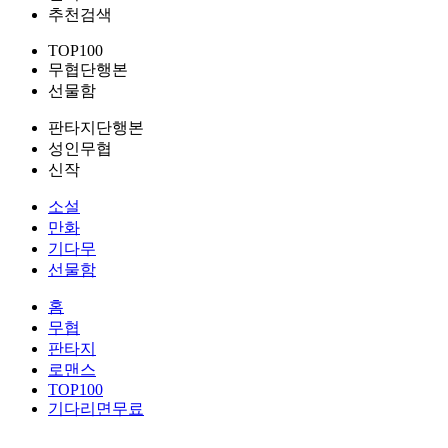
추천검색
TOP100
무협단행본
선물함
판타지단행본
성인무협
신작
소설
만화
기다무
선물함
홈
무협
판타지
로맨스
TOP100
기다리면무료