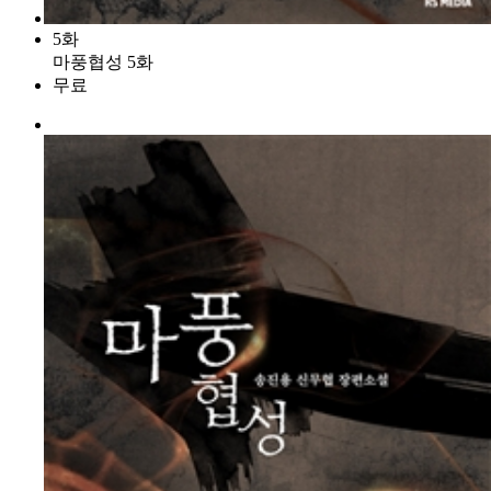
5화
마풍협성 5화
무료