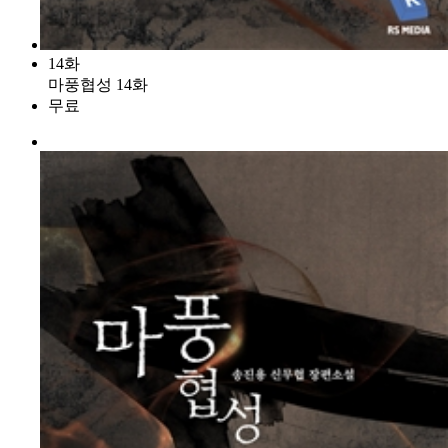
14화
마풍협성 14화
무료