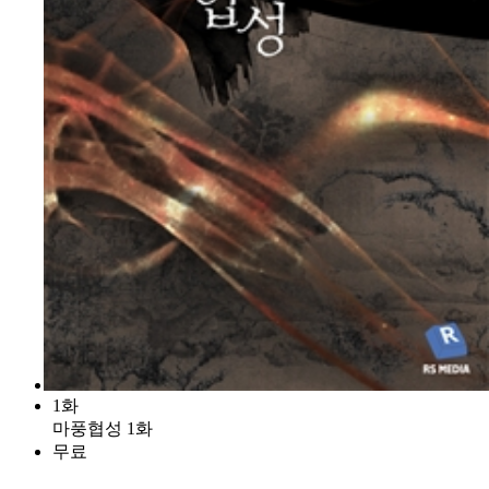
1화
마풍협성 1화
무료