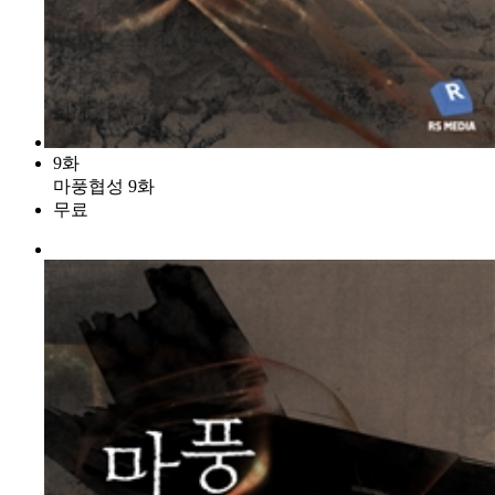
9화
마풍협성 9화
무료