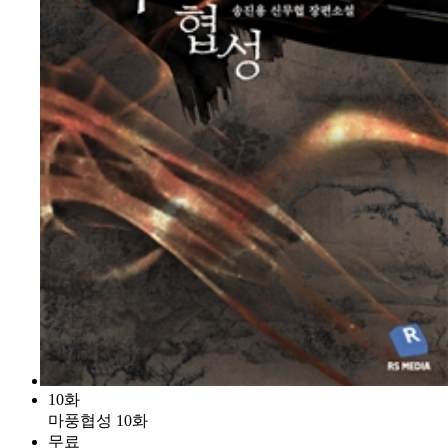
10화
마풍협성 10화
무료