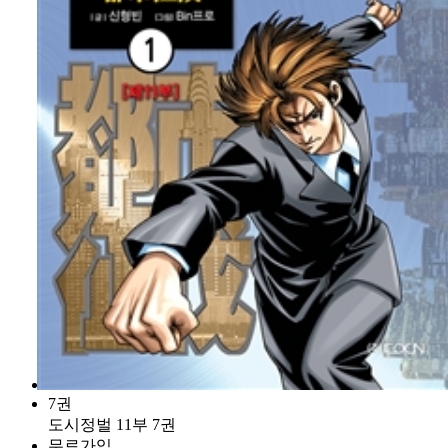
7권
도시정벌 11부 7권
무료가입