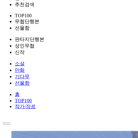
추천검색
TOP100
무협단행본
선물함
판타지단행본
성인무협
신작
소설
만화
기다무
선물함
홈
TOP100
작가/장르