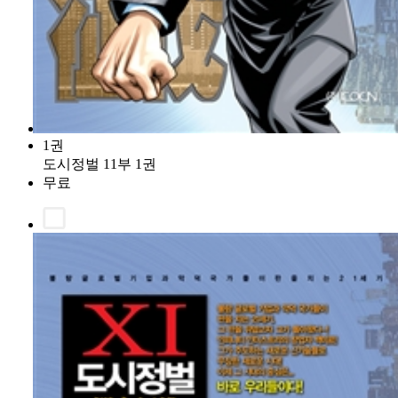
1권
도시정벌 11부 1권
무료