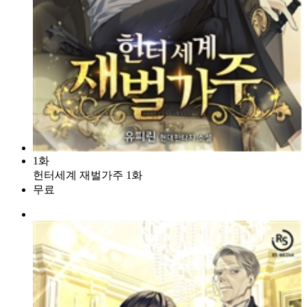
1화
헌터세계 재벌가주 1화
무료