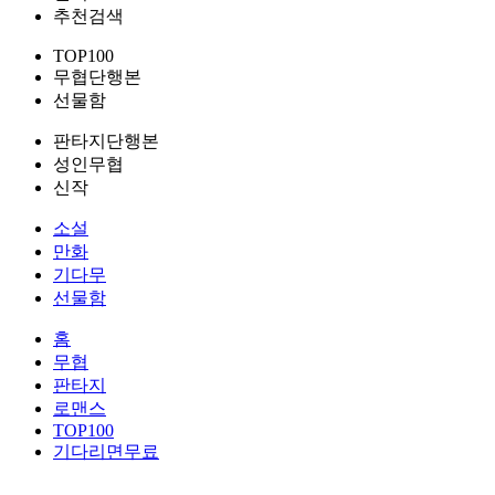
추천검색
TOP100
무협단행본
선물함
판타지단행본
성인무협
신작
소설
만화
기다무
선물함
홈
무협
판타지
로맨스
TOP100
기다리면무료