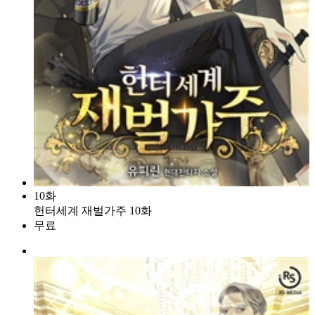
10화
헌터세계 재벌가주 10화
무료