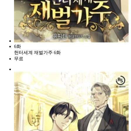
6화
헌터세계 재벌가주 6화
무료