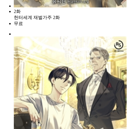
2화
헌터세계 재벌가주 2화
무료