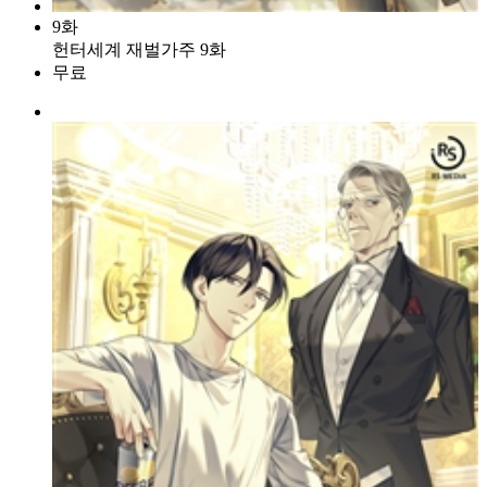
9화
헌터세계 재벌가주 9화
무료