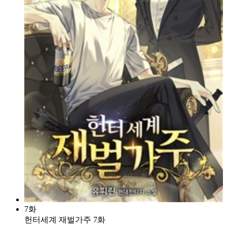
7화
헌터세계 재벌가주 7화