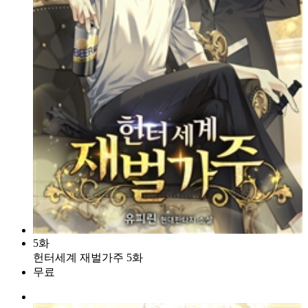
5화
헌터세계 재벌가주 5화
무료