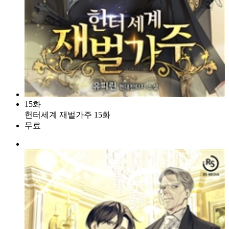
15화
헌터세계 재벌가주 15화
무료