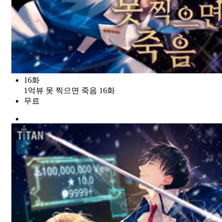
16화
1억뷰 못 찍으면 죽음 16화
무료