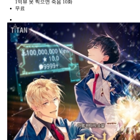
1억뷰 못 찍으면 죽음 10화
무료