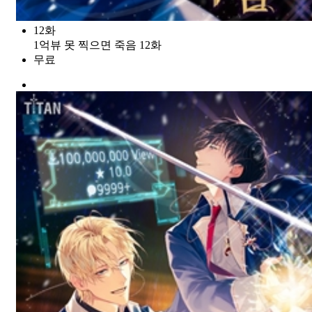
12화
1억뷰 못 찍으면 죽음 12화
무료