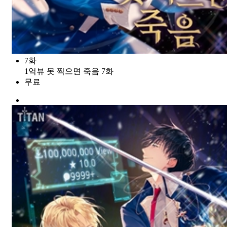
7화
1억뷰 못 찍으면 죽음 7화
무료