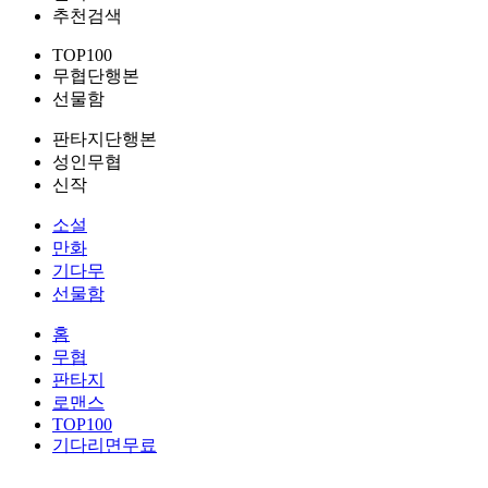
추천검색
TOP100
무협단행본
선물함
판타지단행본
성인무협
신작
소설
만화
기다무
선물함
홈
무협
판타지
로맨스
TOP100
기다리면무료