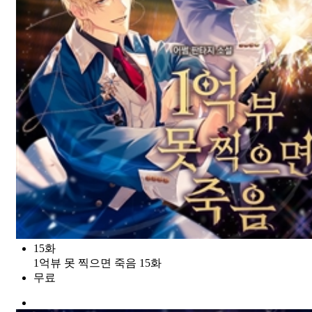
15화
1억뷰 못 찍으면 죽음 15화
무료