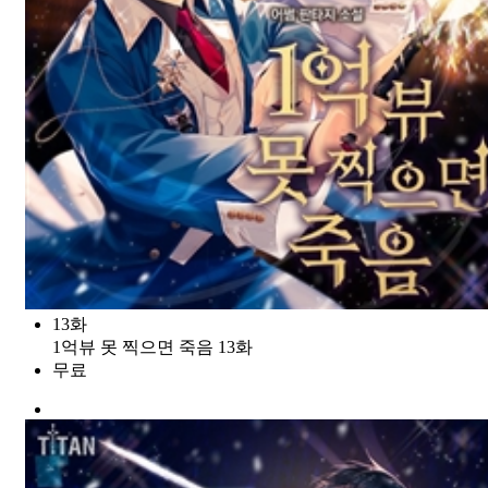
13화
1억뷰 못 찍으면 죽음 13화
무료