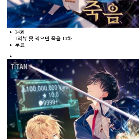
14화
1억뷰 못 찍으면 죽음 14화
무료