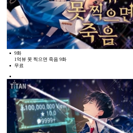
9화
1억뷰 못 찍으면 죽음 9화
무료