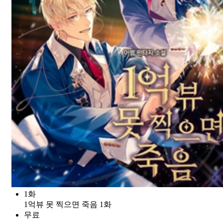
1화
1억뷰 못 찍으면 죽음 1화
무료