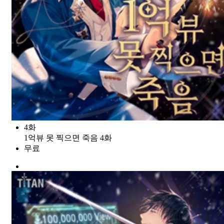
4화
1억뷰 못 찍으면 죽음 4화
무료