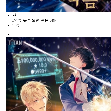
5화
1억뷰 못 찍으면 죽음 5화
무료