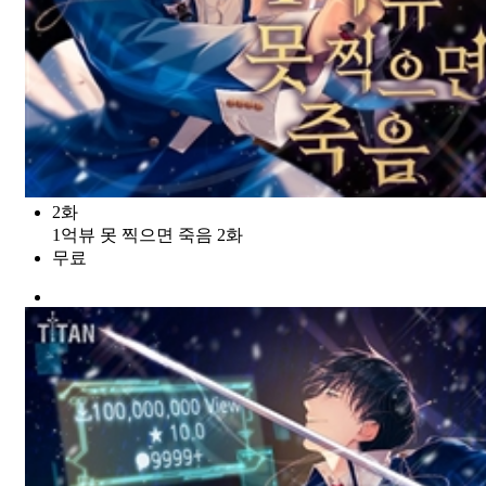
2화
1억뷰 못 찍으면 죽음 2화
무료