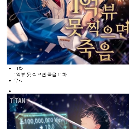
11화
1억뷰 못 찍으면 죽음 11화
무료