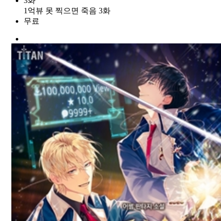
3화
1억뷰 못 찍으면 죽음 3화
무료