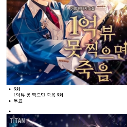
6화
1억뷰 못 찍으면 죽음 6화
무료