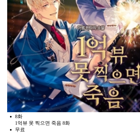
8화
1억뷰 못 찍으면 죽음 8화
무료