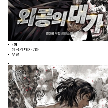
7화
외공의 대가 7화
무료