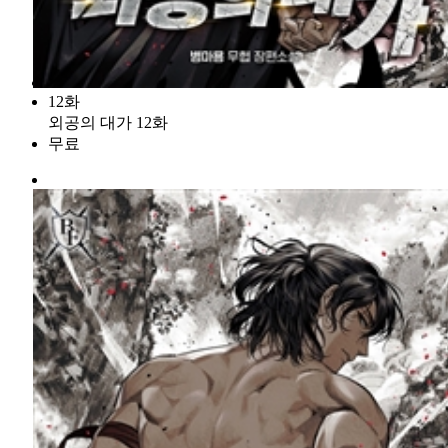
12화
외공의 대가 12화
무료