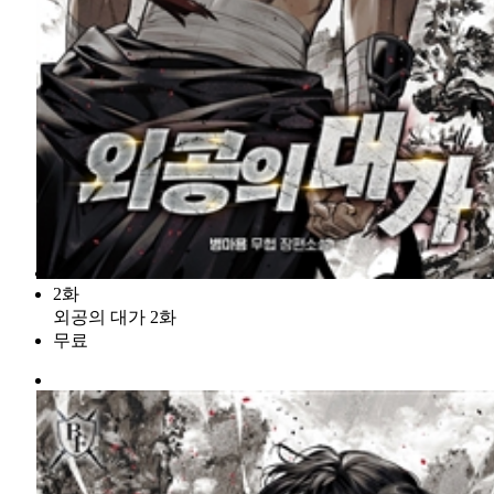
2화
외공의 대가 2화
무료