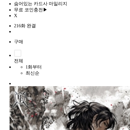
숨어있는 카드사 마일리지
무료 코인충전▶
X
216화 완결
구매
전체
1화부터
최신순