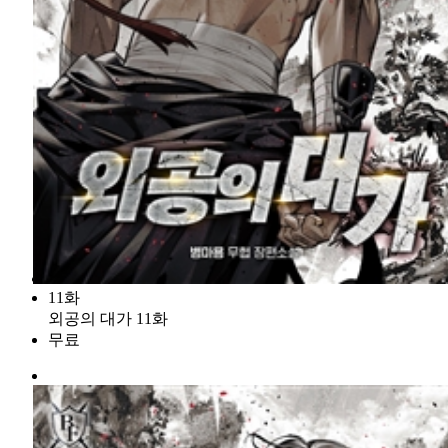
11화
외공의 대가 11화
무료