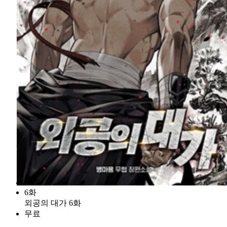
6화
외공의 대가 6화
무료