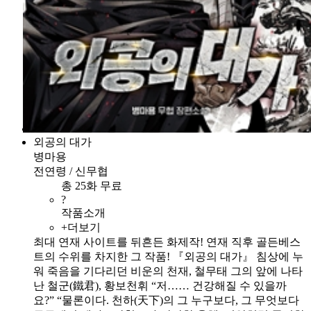
외공의 대가
병마용
전연령 / 신무협
총 25화 무료
?
작품소개
+더보기
최대 연재 사이트를 뒤흔든 화제작! 연재 직후 골든베스
트의 수위를 차지한 그 작품! 『외공의 대가』 침상에 누
워 죽음을 기다리던 비운의 천재, 철무태 그의 앞에 나타
난 철군(鐵君), 황보천휘 “저…… 건강해질 수 있을까
요?” “물론이다. 천하(天下)의 그 누구보다, 그 무엇보다