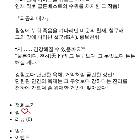
연재 직후 골든베스트의 수위를 차지한 그 작품!
『외공의 대가』
침상에 누워 죽음을 기다리던 비운의 천재, 철무태
그의 앞에 나타난 철군(鐵君), 황보천휘
“저…… 건강해질 수 있을까요?”
“물론이다. 천하(天下)의 그 누구보다, 그 무엇보다 튼튼
해질 게다.”
강철보다 단단한 육체, 거악처럼 굳건한 정신!
단련된 인간의 육체는 그 무엇보다 강하다는 진리를
천하에 가르쳐 줄 위대한 거인이 찾아왔다!
첫화보기
찜
3
리뷰
(0)
알림
이벤트