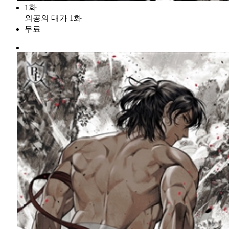
1화
외공의 대가 1화
무료