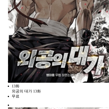
13화
외공의 대가 13화
무료