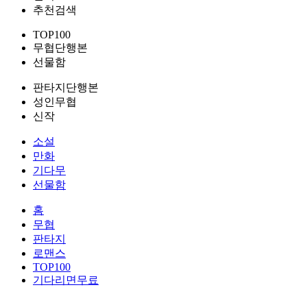
추천검색
TOP100
무협단행본
선물함
판타지단행본
성인무협
신작
소설
만화
기다무
선물함
홈
무협
판타지
로맨스
TOP100
기다리면무료