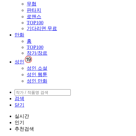
무협
판타지
로맨스
TOP100
기다리면 무료
만화
홈
TOP100
작가/장르
성인
성인 소설
성인 웹툰
성인 만화
검색
닫기
실시간
인기
추천검색