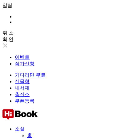
알림
취 소
확 인
이벤트
작가신청
기다리면 무료
선물함
내서재
충전소
쿠폰등록
소설
홈