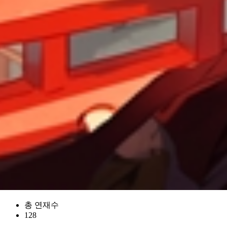
총 연재수
128