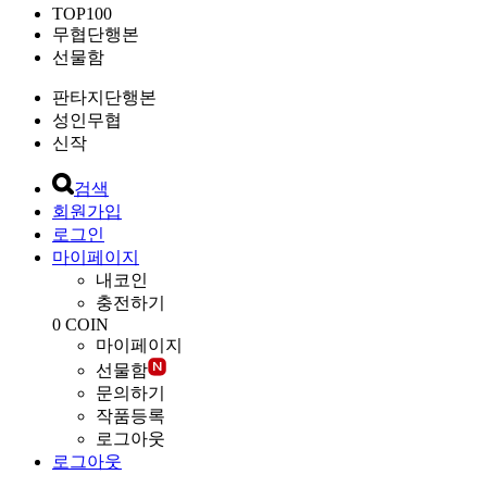
TOP100
무협단행본
선물함
판타지단행본
성인무협
신작
검색
회원가입
로그인
마이페이지
내코인
충전하기
0
COIN
마이페이지
선물함
문의하기
작품등록
로그아웃
로그아웃