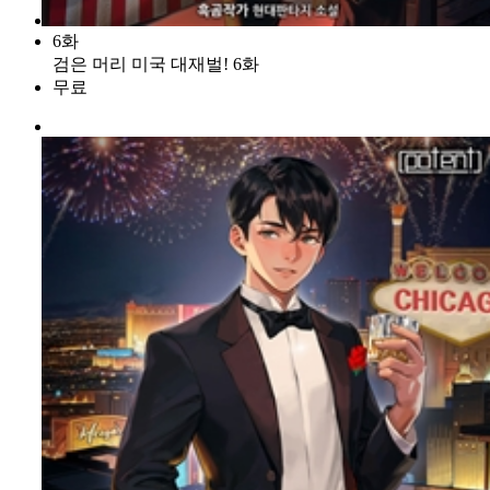
6화
검은 머리 미국 대재벌! 6화
무료