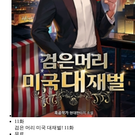
11화
검은 머리 미국 대재벌! 11화
무료