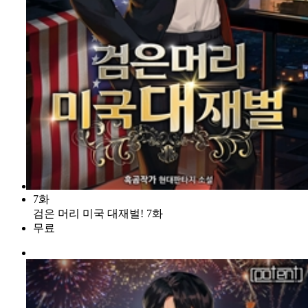
7화
검은 머리 미국 대재벌! 7화
무료