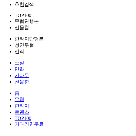
추천검색
TOP100
무협단행본
선물함
판타지단행본
성인무협
신작
소설
만화
기다무
선물함
홈
무협
판타지
로맨스
TOP100
기다리면무료