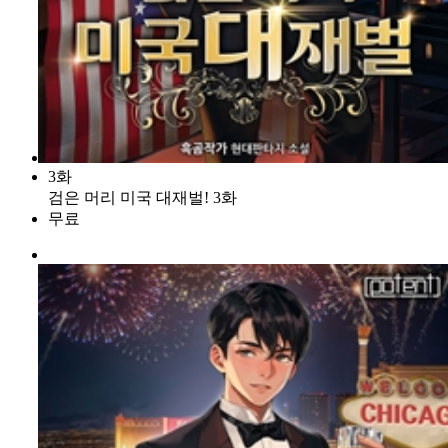
3화
검은 머리 미국 대재벌! 3화
무료