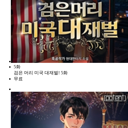
5화
검은 머리 미국 대재벌! 5화
무료