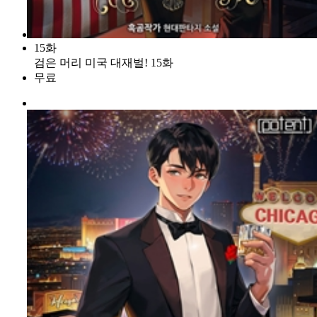
15화
검은 머리 미국 대재벌! 15화
무료