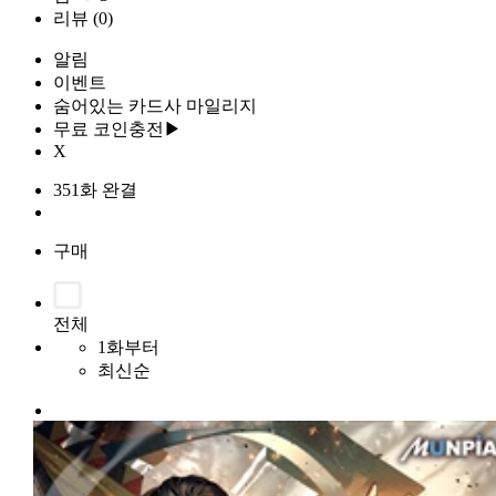
리뷰
(0)
알림
이벤트
숨어있는 카드사 마일리지
무료 코인충전▶
X
351화 완결
구매
전체
1화부터
최신순