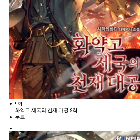
9화
화약고 제국의 천재 대공 9화
무료