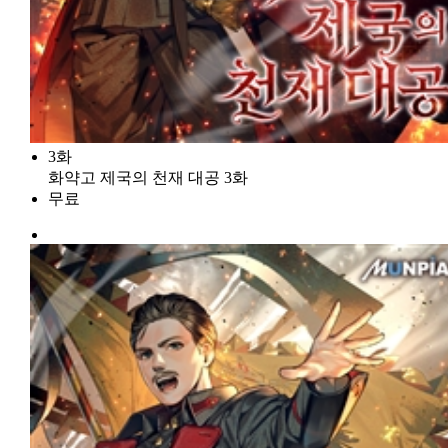
3화
화약고 제국의 천재 대공 3화
무료