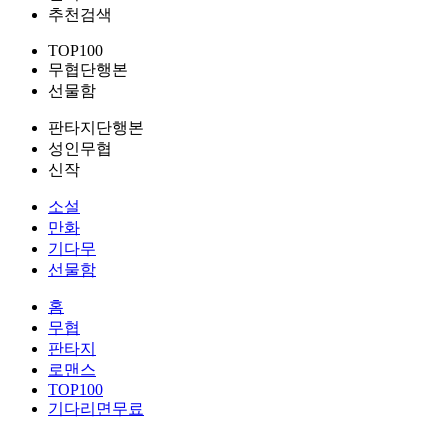
추천검색
TOP100
무협단행본
선물함
판타지단행본
성인무협
신작
소설
만화
기다무
선물함
홈
무협
판타지
로맨스
TOP100
기다리면무료