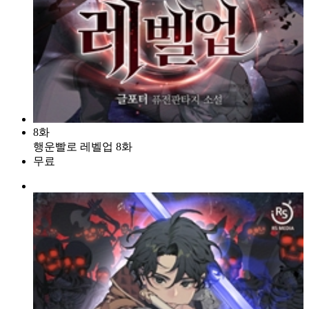
8화
행운빨로 레벨업 8화
무료