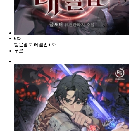
6화
행운빨로 레벨업 6화
무료