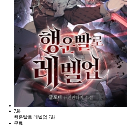
7화
행운빨로 레벨업 7화
무료