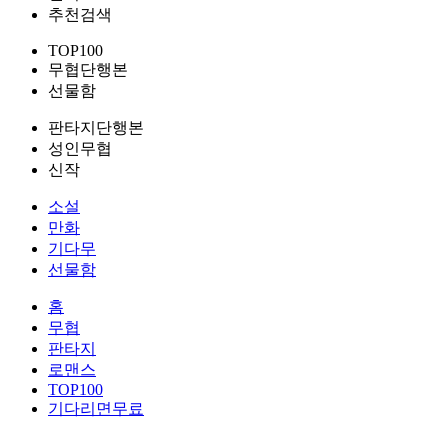
추천검색
TOP100
무협단행본
선물함
판타지단행본
성인무협
신작
소설
만화
기다무
선물함
홈
무협
판타지
로맨스
TOP100
기다리면무료