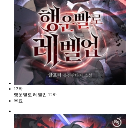
12화
행운빨로 레벨업 12화
무료