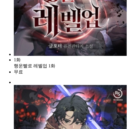
1화
행운빨로 레벨업 1화
무료