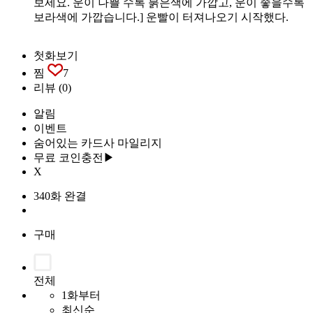
보세요. 운이 나쁠 수록 붉은색에 가깝고, 운이 좋을수록
보라색에 가깝습니다.] 운빨이 터져나오기 시작했다.
첫화보기
찜
7
리뷰
(0)
알림
이벤트
숨어있는 카드사 마일리지
무료 코인충전▶
X
340화 완결
구매
전체
1화부터
최신순