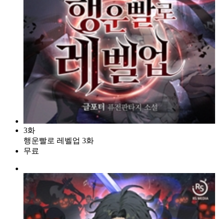
3화
행운빨로 레벨업 3화
무료