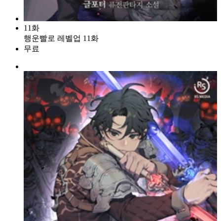
11화
행운빨로 레벨업 11화
무료