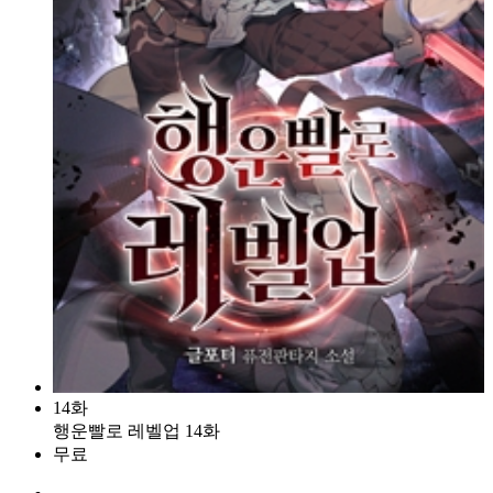
14화
행운빨로 레벨업 14화
무료