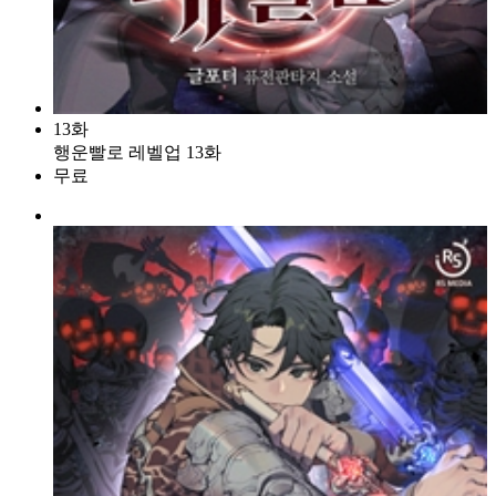
13화
행운빨로 레벨업 13화
무료