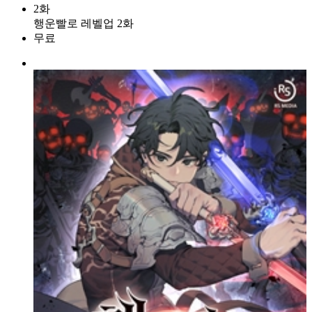
2화
행운빨로 레벨업 2화
무료