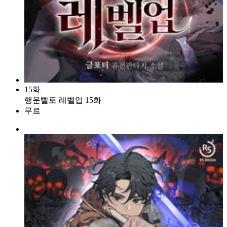
15화
행운빨로 레벨업 15화
무료