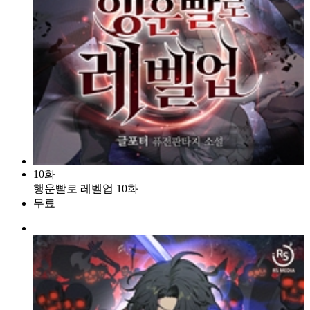
10화
행운빨로 레벨업 10화
무료