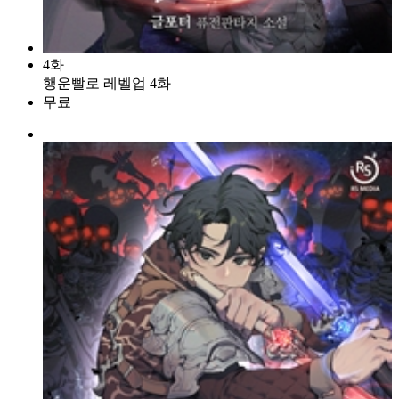
4화
행운빨로 레벨업 4화
무료