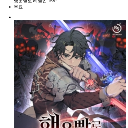
행운빨로 레벨업 16화
무료