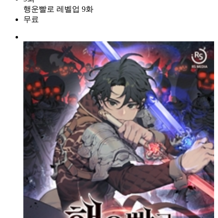
행운빨로 레벨업 9화
무료