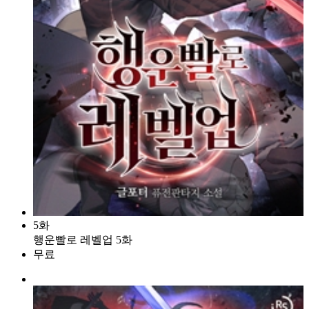
5화
행운빨로 레벨업 5화
무료