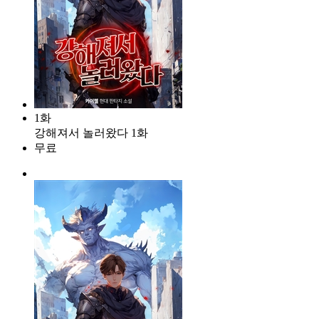
1화
강해져서 놀러왔다 1화
무료