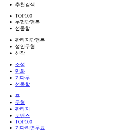
추천검색
TOP100
무협단행본
선물함
판타지단행본
성인무협
신작
소설
만화
기다무
선물함
홈
무협
판타지
로맨스
TOP100
기다리면무료