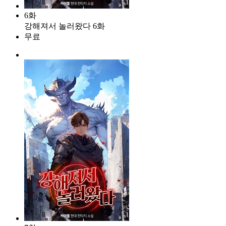
6화
강해져서 놀러왔다 6화
무료