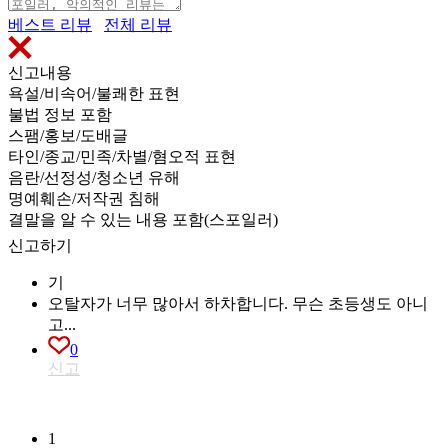
베스트 리뷰
전체 리뷰
신고내용
욕설/비속어/불쾌한 표현
불법 정보 포함
스팸/홍보/도배글
타인/종교/민족/차별/혐오적 표현
음란/선정성/청소년 유해
명예훼손/저작권 침해
결말을 알 수 있는 내용 포함(스포일러)
신고하기
기
오탈자가 너무 많아서 하차합니다. 무슨 초등생도 아니
고...
0
신고
1