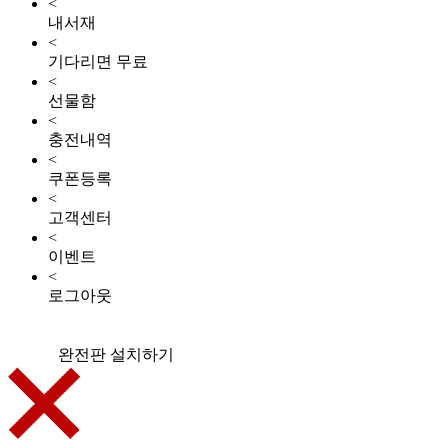
<
내서재
<
기다리면 무료
<
선물함
<
충전내역
<
쿠폰등록
<
고객센터
<
이벤트
<
로그아웃
완전판 설치하기