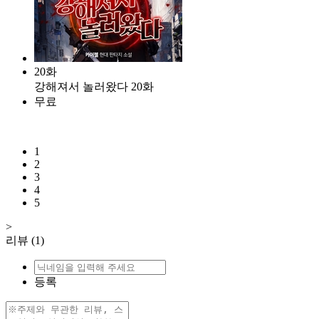
20화
강해져서 놀러왔다 20화
무료
1
2
3
4
5
>
리뷰
(1)
등록