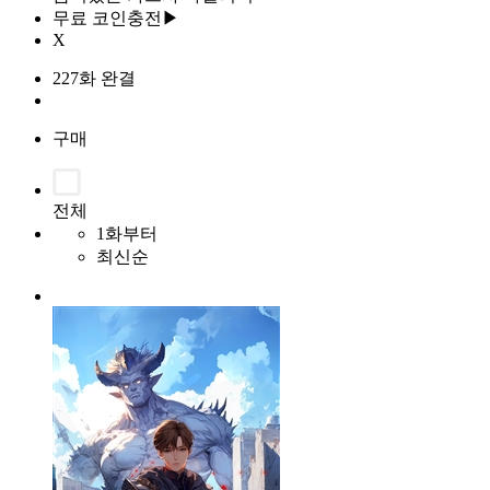
무료 코인충전▶
X
227화 완결
구매
전체
1화부터
최신순