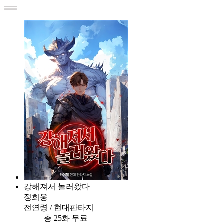
강해져서 놀러왔다
정희웅
전연령 / 현대판타지
총 25화 무료