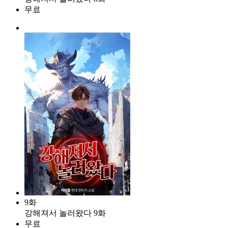
무료
9화
강해져서 놀러왔다 9화
무료