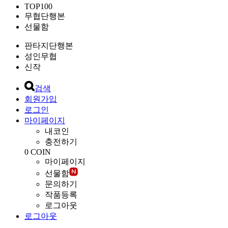
TOP100
무협단행본
선물함
판타지단행본
성인무협
신작
검색
회원가입
로그인
마이페이지
내코인
충전하기
0
COIN
마이페이지
선물함
문의하기
작품등록
로그아웃
로그아웃