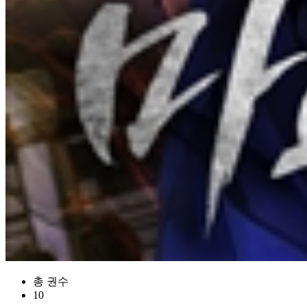
총 권수
10