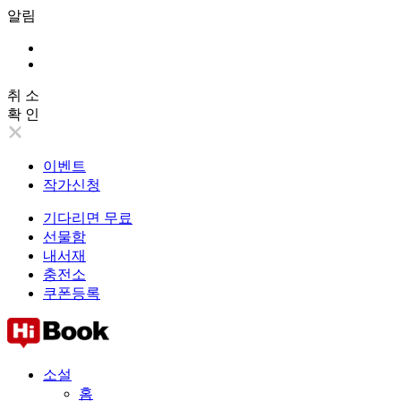
알림
취 소
확 인
이벤트
작가신청
기다리면 무료
선물함
내서재
충전소
쿠폰등록
소설
홈