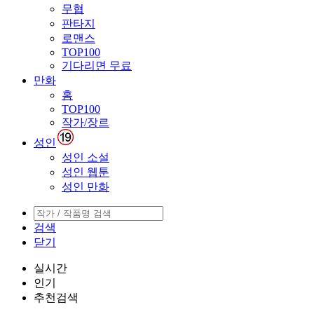
무협
판타지
로맨스
TOP100
기다리면 무료
만화
홈
TOP100
작가/장르
성인
성인 소설
성인 웹툰
성인 만화
검색
닫기
실시간
인기
추천검색