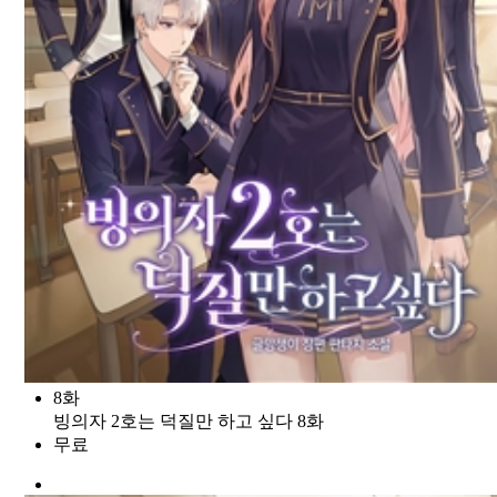
8화
빙의자 2호는 덕질만 하고 싶다 8화
무료