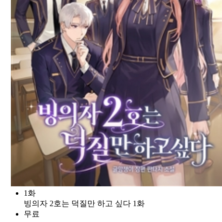
1화
빙의자 2호는 덕질만 하고 싶다 1화
무료