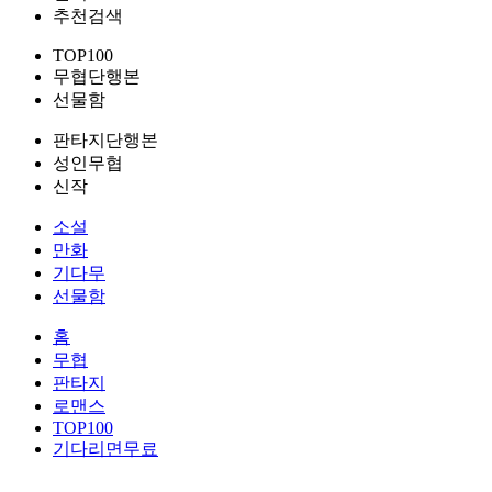
추천검색
TOP100
무협단행본
선물함
판타지단행본
성인무협
신작
소설
만화
기다무
선물함
홈
무협
판타지
로맨스
TOP100
기다리면무료