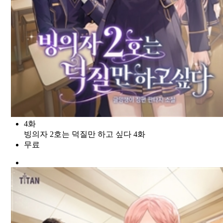
4화
빙의자 2호는 덕질만 하고 싶다 4화
무료