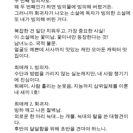
두 번째 빙의자로.
왜 두 번째인가 하면 빙의물에 빙의해 버렸거든.
그러니까 회귀자가 나오는 소설에 독자가 빙의한 소설에
또 내가 빙의해 버린 거다.
복잡한 건 일단 치워두고, 가장 중요한 사실!
이 소설에는 꽃미남, 꽃미녀만 등장한다는 것!
남녀노소. 국적 불문.
얼굴도 예쁜데 서사까지 맛있는 캐만 모아둔 캐릭터 맛
집이다.
최애캐 1, 빙의자.
수단과 방법을 가리지 않는 실눈캐지만, 내 사람 챙기기
에 진심이다.
퇴폐미, 사람 홀리는 눈웃음, 지능까지 삼위일체를 이룬
내 새끼 1호!
최애캐 2, 회귀자.
빙하 깨고 나온 철벽남.
외로운 한 마리 늑대...는 개뿔. 늑대의 탈을 쓴 대형견이
다.
후반의 달달함을 위해 초반을 견뎌야 하느니.