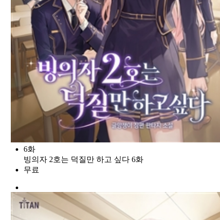
6화
빙의자 2호는 덕질만 하고 싶다 6화
무료