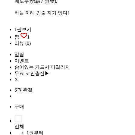
패도무쌍(覇刀無雙).
하늘 아래 견줄 자가 없다!
1권보기
찜
1
리뷰
(0)
알림
이벤트
숨어있는 카드사 마일리지
무료 코인충전▶
X
6권 완결
구매
전체
1권부터