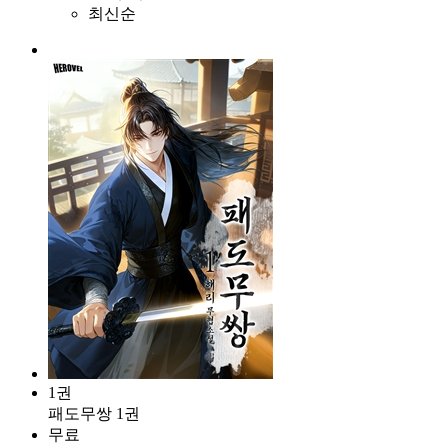
최신순
1권
패도무쌍 1권
무료