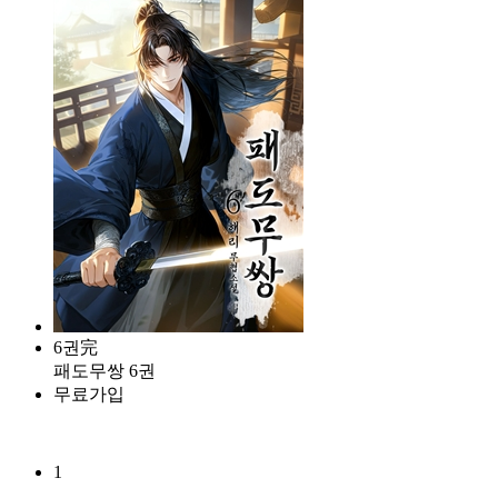
6권完
패도무쌍 6권
무료가입
1