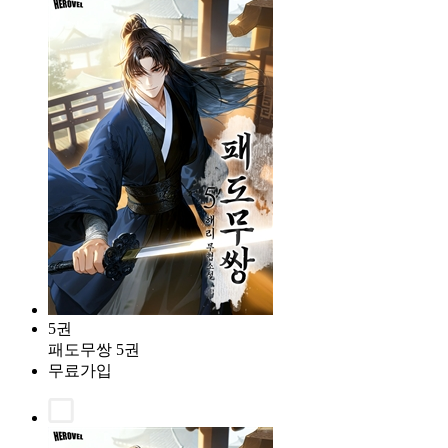
5권
패도무쌍 5권
무료가입