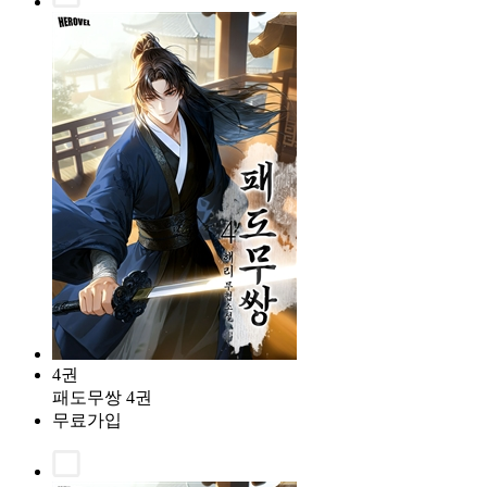
4권
패도무쌍 4권
무료가입