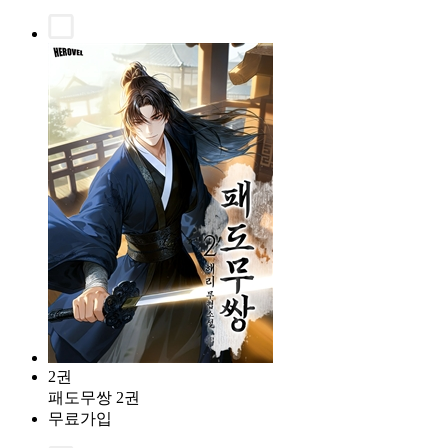
2권
패도무쌍 2권
무료가입