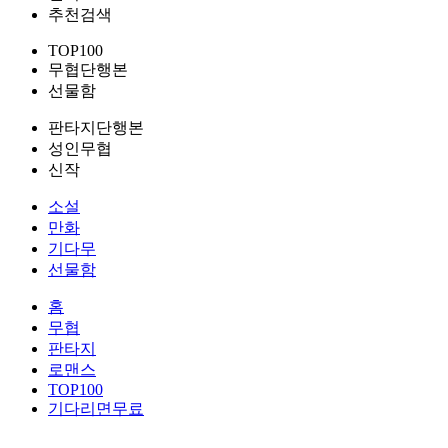
추천검색
TOP100
무협단행본
선물함
판타지단행본
성인무협
신작
소설
만화
기다무
선물함
홈
무협
판타지
로맨스
TOP100
기다리면무료