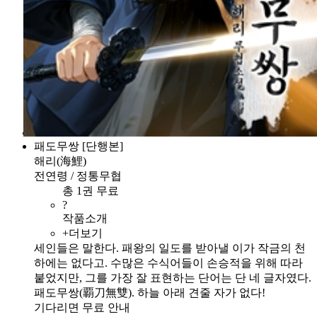
패도무쌍 [단행본]
해리(海鯉)
전연령 / 정통무협
총 1권 무료
?
작품소개
+더보기
세인들은 말한다. 패왕의 일도를 받아낼 이가 작금의 천
하에는 없다고. 수많은 수식어들이 손승적을 위해 따라
붙었지만, 그를 가장 잘 표현하는 단어는 단 네 글자였다.
패도무쌍(覇刀無雙). 하늘 아래 견줄 자가 없다!
기다리면 무료 안내