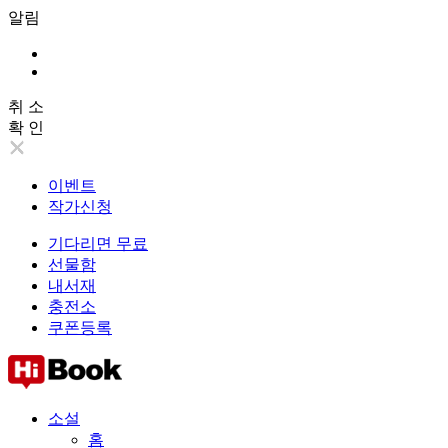
알림
취 소
확 인
이벤트
작가신청
기다리면 무료
선물함
내서재
충전소
쿠폰등록
소설
홈