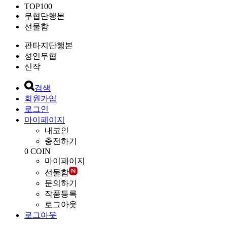
TOP100
무협단행본
선물함
판타지단행본
성인무협
신작
검색
회원가입
로그인
마이페이지
내코인
충전하기
0
COIN
마이페이지
선물함
문의하기
작품등록
로그아웃
로그아웃