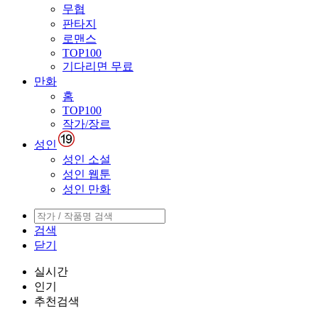
무협
판타지
로맨스
TOP100
기다리면 무료
만화
홈
TOP100
작가/장르
성인
성인 소설
성인 웹툰
성인 만화
검색
닫기
실시간
인기
추천검색