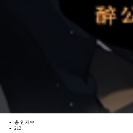
총 연재수
213