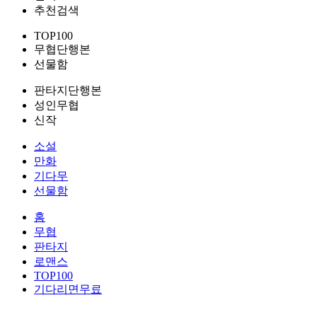
추천검색
TOP100
무협단행본
선물함
판타지단행본
성인무협
신작
소설
만화
기다무
선물함
홈
무협
판타지
로맨스
TOP100
기다리면무료