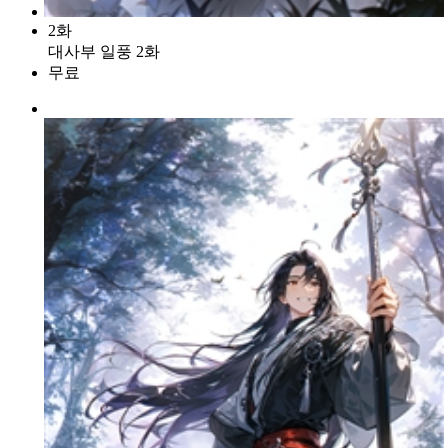
2화
대사부 일풍 2화
무료