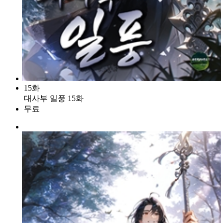
15화
대사부 일풍 15화
무료