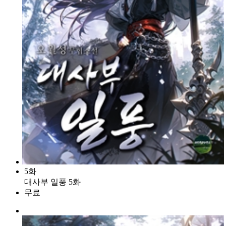
5화
대사부 일풍 5화
무료