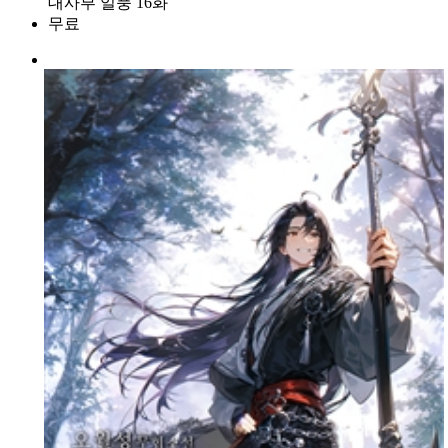
대사부 일풍 16화
무료