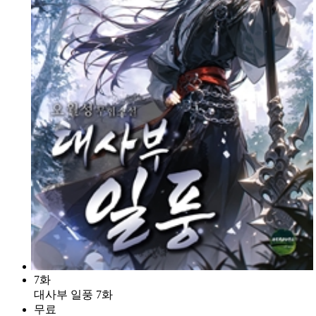
7화
대사부 일풍 7화
무료