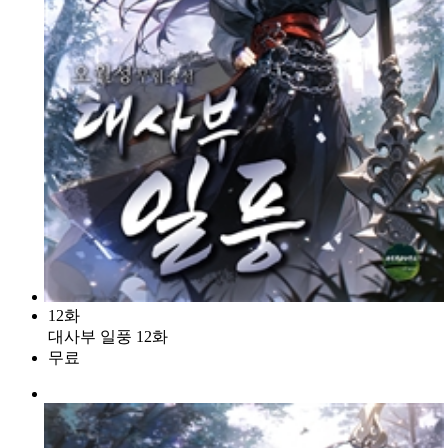
12화
대사부 일풍 12화
무료