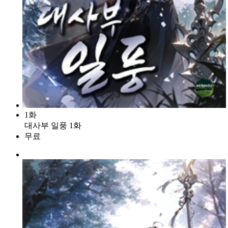
1화
대사부 일풍 1화
무료