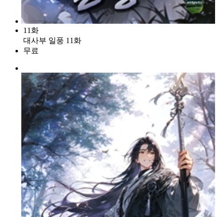
11화
대사부 일풍 11화
무료