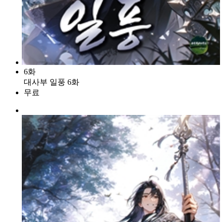
6화
대사부 일풍 6화
무료