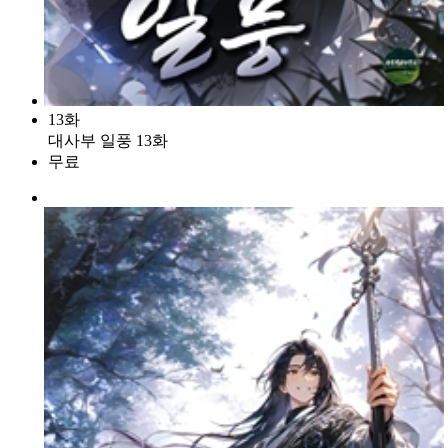
13화
대사부 일풍 13화
무료