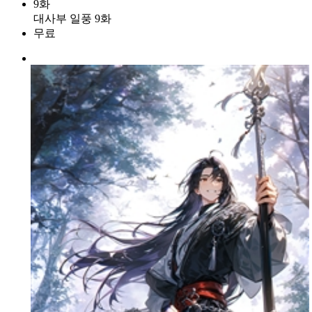
9화
대사부 일풍 9화
무료