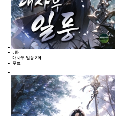
8화
대사부 일풍 8화
무료