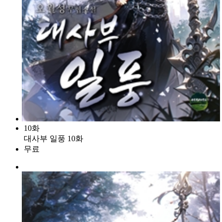
10화
대사부 일풍 10화
무료