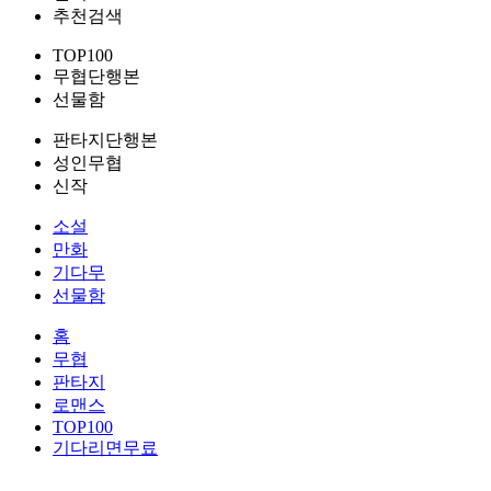
추천검색
TOP100
무협단행본
선물함
판타지단행본
성인무협
신작
소설
만화
기다무
선물함
홈
무협
판타지
로맨스
TOP100
기다리면무료