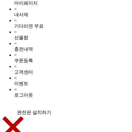
마이페이지
<
내서재
<
기다리면 무료
<
선물함
<
충전내역
<
쿠폰등록
<
고객센터
<
이벤트
<
로그아웃
완전판 설치하기