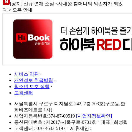
[공지] 신규 연재 소설 <사채왕 할머니의 외손자가 되었
다!> 오픈 안내
서비스 약관
·
개인정보 취급방침
·
청소년 보호 정책
·
고객센터
서울특별시 구로구 디지털로 242, 7층 703호(구로동,한
화비즈메트로 1차)
사업자등록번호:374-87-00519
[사업자정보확인]
통신판매번호 : 제2017-서울구로-0731호ㆍ대표 : 최성필
고객센터 : 070-4633-5197ㆍ제휴제안 :