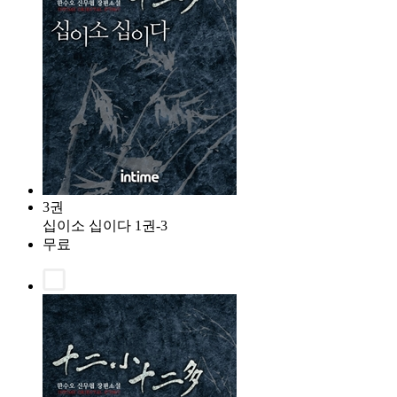
3권
십이소 십이다 1권-3
무료