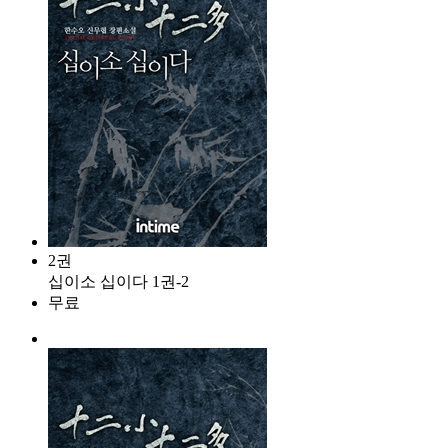
2권
십이소 십이다 1권-2
무료