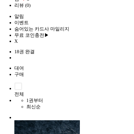
리뷰
(0)
알림
이벤트
숨어있는 카드사 마일리지
무료 코인충전▶
X
18권 완결
대여
구매
전체
1권부터
최신순