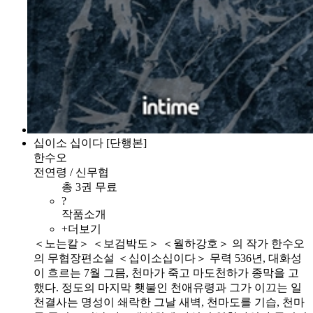
십이소 십이다 [단행본]
한수오
전연령 / 신무협
총 3권 무료
?
작품소개
+더보기
＜노는칼＞ ＜보검박도＞ ＜월하강호＞ 의 작가 한수오
의 무협장편소설 ＜십이소십이다＞ 무력 536년, 대화성
이 흐르는 7월 그믐, 천마가 죽고 마도천하가 종막을 고
했다. 정도의 마지막 횃불인 천애유령과 그가 이끄는 일
천결사는 명성이 쇄락한 그날 새벽, 천마도를 기습, 천마