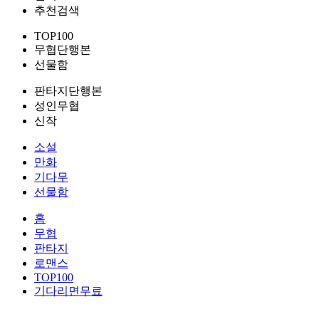
추천검색
TOP100
무협단행본
선물함
판타지단행본
성인무협
신작
소설
만화
기다무
선물함
홈
무협
판타지
로맨스
TOP100
기다리면무료