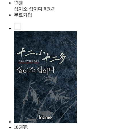
17권
십이소 십이다 6권-2
무료가입
18권完