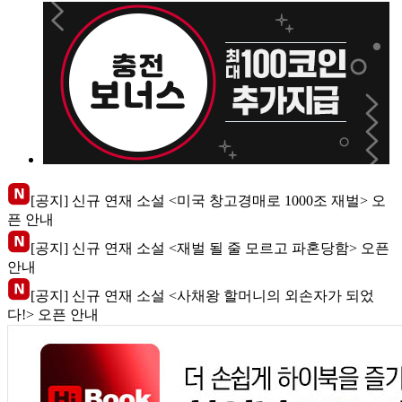
[공지] 신규 연재 소설 <미국 창고경매로 1000조 재벌> 오
픈 안내
[공지] 신규 연재 소설 <재벌 될 줄 모르고 파혼당함> 오픈
안내
[공지] 신규 연재 소설 <사채왕 할머니의 외손자가 되었
다!> 오픈 안내