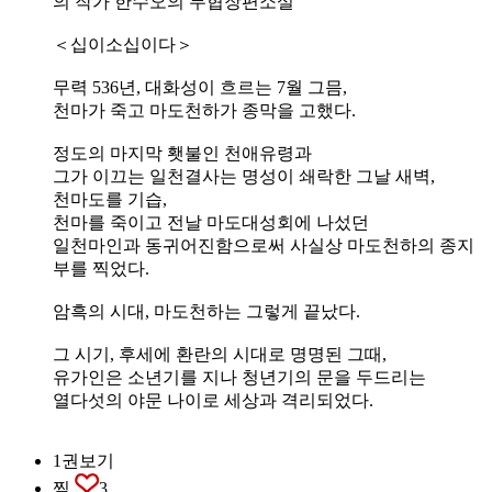
의 작가 한수오의 무협장편소설
＜십이소십이다＞
무력 536년, 대화성이 흐르는 7월 그믐,
천마가 죽고 마도천하가 종막을 고했다.
정도의 마지막 횃불인 천애유령과
그가 이끄는 일천결사는 명성이 쇄락한 그날 새벽,
천마도를 기습,
천마를 죽이고 전날 마도대성회에 나섰던
일천마인과 동귀어진함으로써 사실상 마도천하의 종지
부를 찍었다.
암흑의 시대, 마도천하는 그렇게 끝났다.
그 시기, 후세에 환란의 시대로 명명된 그때,
유가인은 소년기를 지나 청년기의 문을 두드리는
열다섯의 야문 나이로 세상과 격리되었다.
1권보기
찜
3