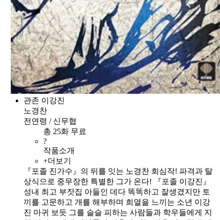
관존 이강진
노경찬
전연령 / 신무협
총 25화 무료
?
작품소개
+더보기
『포졸 진가수』의 뒤를 잇는 노경찬 회심작! 파격과 탈
상식으로 중무장한 특별한 그가 온다! 『포졸 이강진』
성내 최고 부잣집 아들인 데다 똑똑하고 잘생겼지만 토
끼를 고문하고 개를 해부하며 희열을 느끼는 소년 이강
진 마귀 보듯 그를 슬슬 피하는 사람들과 학우들에게 지