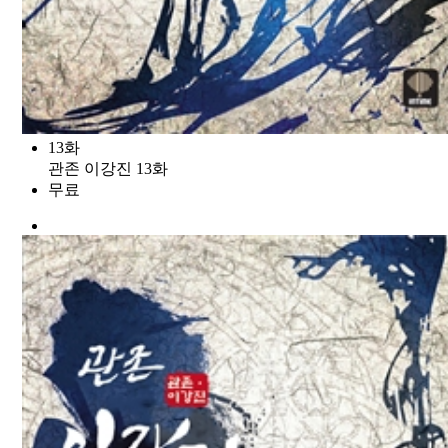
13화
관존 이강진 13화
무료