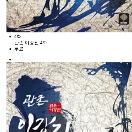
4화
관존 이강진 4화
무료