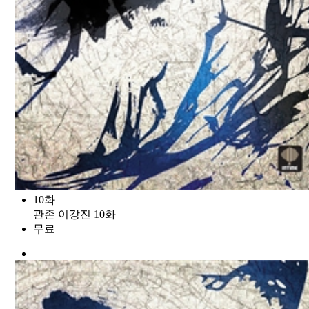
10화
관존 이강진 10화
무료