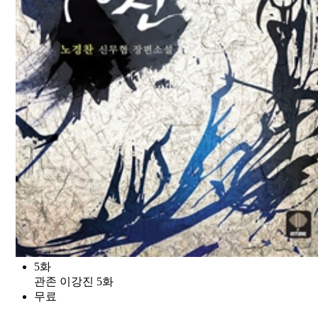
5화
관존 이강진 5화
무료