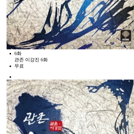
6화
관존 이강진 6화
무료