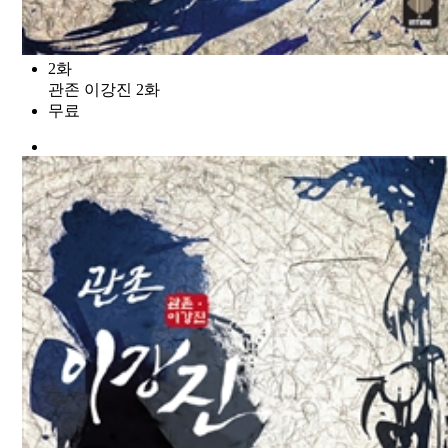
2화
관존 이강진 2화
무료