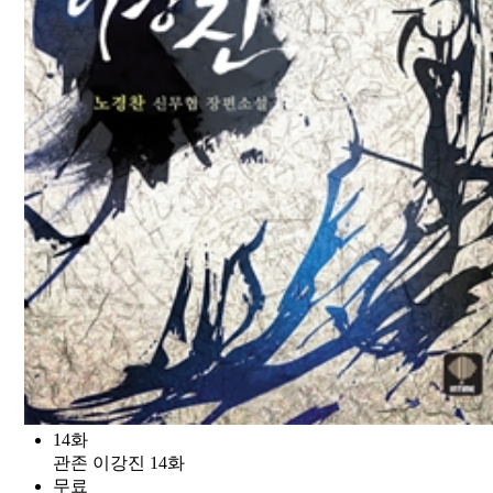
14화
관존 이강진 14화
무료