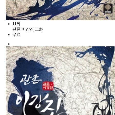
11화
관존 이강진 11화
무료