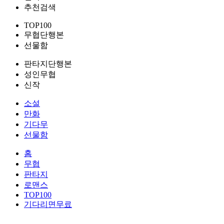
추천검색
TOP100
무협단행본
선물함
판타지단행본
성인무협
신작
소설
만화
기다무
선물함
홈
무협
판타지
로맨스
TOP100
기다리면무료