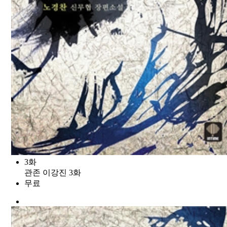
3화
관존 이강진 3화
무료