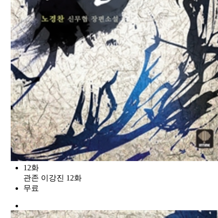
12화
관존 이강진 12화
무료