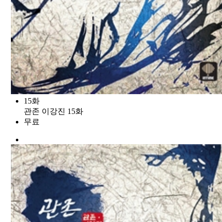
15화
관존 이강진 15화
무료