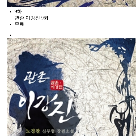
9화
관존 이강진 9화
무료