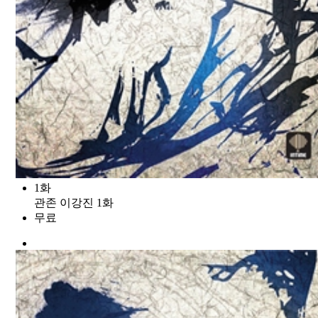
1화
관존 이강진 1화
무료