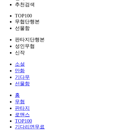
추천검색
TOP100
무협단행본
선물함
판타지단행본
성인무협
신작
소설
만화
기다무
선물함
홈
무협
판타지
로맨스
TOP100
기다리면무료