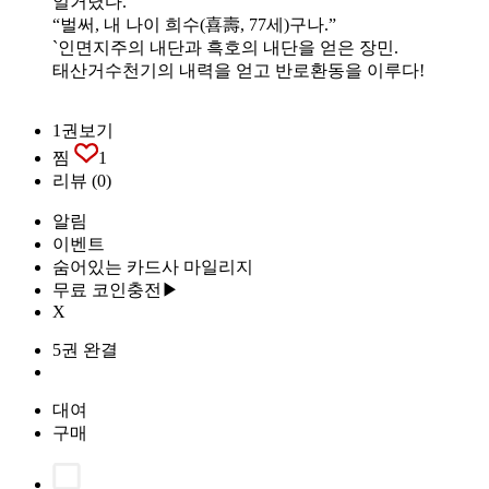
얼거렸다.
“벌써, 내 나이 희수(喜壽, 77세)구나.”
`인면지주의 내단과 흑호의 내단을 얻은 장민.
태산거수천기의 내력을 얻고 반로환동을 이루다!
1권보기
찜
1
리뷰
(0)
알림
이벤트
숨어있는 카드사 마일리지
무료 코인충전▶
X
5권 완결
대여
구매