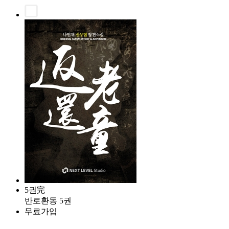
5권完
반로환동 5권
무료가입