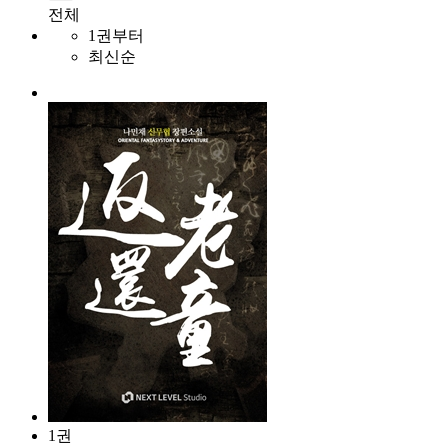
전체
1권부터
최신순
1권