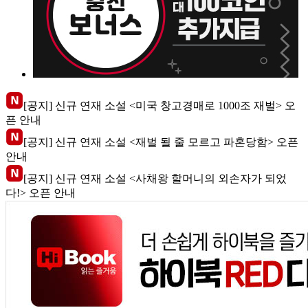
[공지] 신규 연재 소설 <미국 창고경매로 1000조 재벌> 오
픈 안내
[공지] 신규 연재 소설 <재벌 될 줄 모르고 파혼당함> 오픈
안내
[공지] 신규 연재 소설 <사채왕 할머니의 외손자가 되었
다!> 오픈 안내