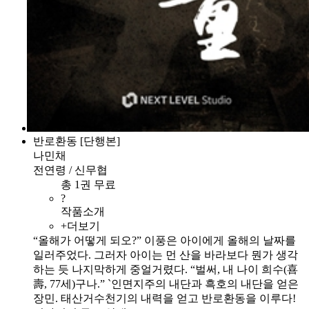
반로환동 [단행본]
나민채
전연령 / 신무협
총 1권 무료
?
작품소개
+더보기
“올해가 어떻게 되오?” 이풍은 아이에게 올해의 날짜를
일러주었다. 그러자 아이는 먼 산을 바라보다 뭔가 생각
하는 듯 나지막하게 중얼거렸다. “벌써, 내 나이 희수(喜
壽, 77세)구나.” `인면지주의 내단과 흑호의 내단을 얻은
장민. 태산거수천기의 내력을 얻고 반로환동을 이루다!