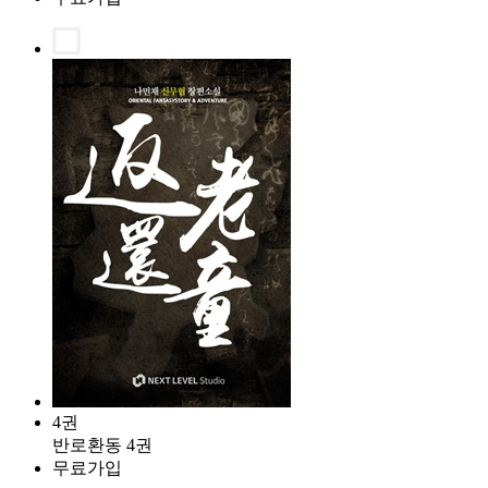
4권
반로환동 4권
무료가입