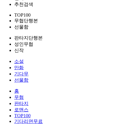
추천검색
TOP100
무협단행본
선물함
판타지단행본
성인무협
신작
소설
만화
기다무
선물함
홈
무협
판타지
로맨스
TOP100
기다리면무료