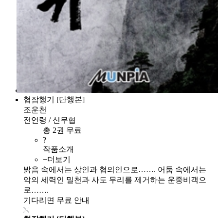
협잠행기 [단행본]
조운천
전연령 / 신무협
총 2권 무료
?
작품소개
+더보기
밝음 속에서는 상인과 협의인으로……. 어둠 속에서는
악의 세력인 밀천과 사도 무리를 제거하는 운중비객으
로…….
기다리면 무료 안내