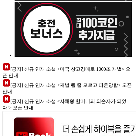
[공지] 신규 연재 소설 <미국 창고경매로 1000조 재벌> 오
픈 안내
[공지] 신규 연재 소설 <재벌 될 줄 모르고 파혼당함> 오픈
안내
[공지] 신규 연재 소설 <사채왕 할머니의 외손자가 되었
다!> 오픈 안내