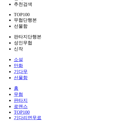
추천검색
TOP100
무협단행본
선물함
판타지단행본
성인무협
신작
소설
만화
기다무
선물함
홈
무협
판타지
로맨스
TOP100
기다리면무료