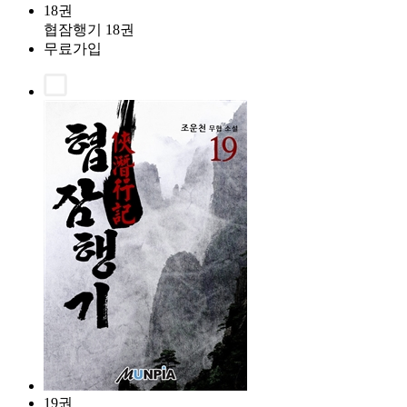
18권
협잠행기 18권
무료가입
19권