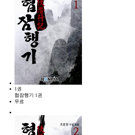
1권
협잠행기 1권
무료