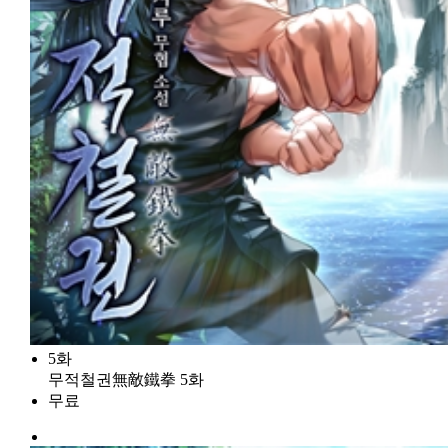
5화
무적철권無敵鐵拳 5화
무료