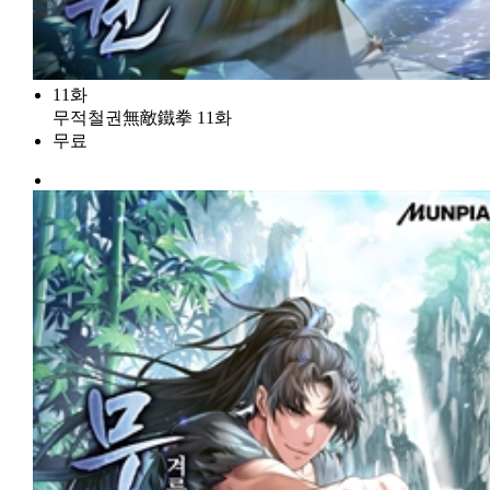
11화
무적철권無敵鐵拳 11화
무료