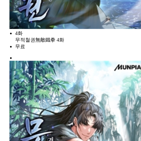
4화
무적철권無敵鐵拳 4화
무료