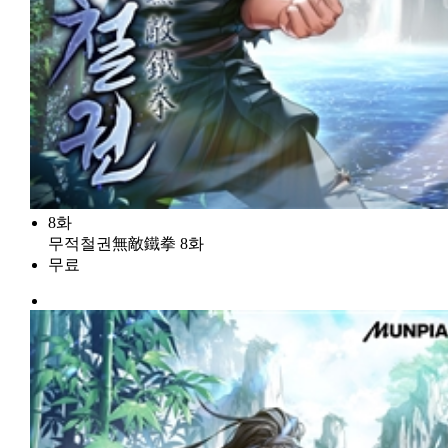
8화
무적철권無敵鐵拳 8화
무료