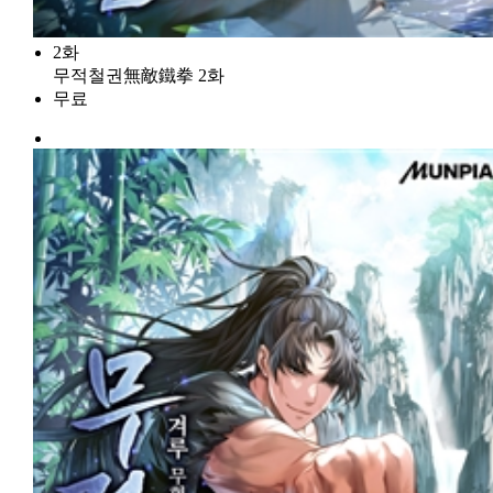
2화
무적철권無敵鐵拳 2화
무료