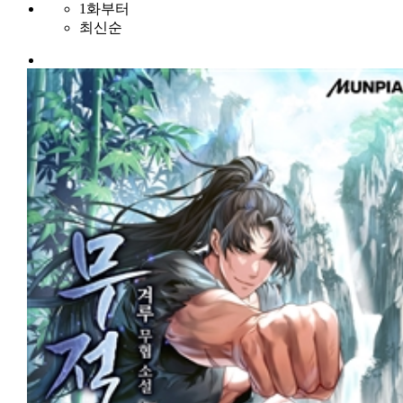
1화부터
최신순