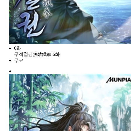
6화
무적철권無敵鐵拳 6화
무료