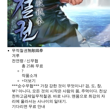
무적철권無敵鐵拳
겨루
전연령 / 신무협
총 25화 무료
?
작품소개
+더보기
***순수무협*** 가장 강한 것이 무엇이냐? 검, 도, 창,
부? 아니다, 모든 것의 시작은 사람의 몸, 주먹이다. 천상
천하고금제일무적철권. 바로 나다. 맨몸으로 최강의 자
리에 올라서는 사나이의 일대기.
기다리면 무료 안내