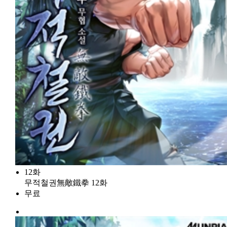
12화
무적철권無敵鐵拳 12화
무료