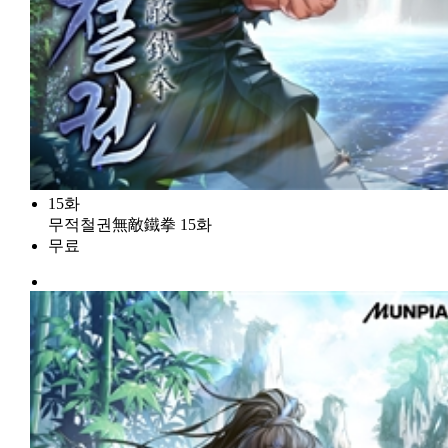
15화
무적철권無敵鐵拳 15화
무료