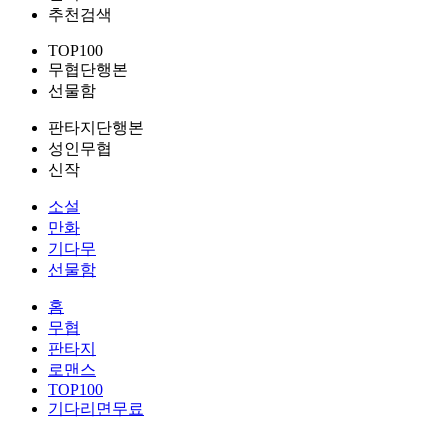
추천검색
TOP100
무협단행본
선물함
판타지단행본
성인무협
신작
소설
만화
기다무
선물함
홈
무협
판타지
로맨스
TOP100
기다리면무료