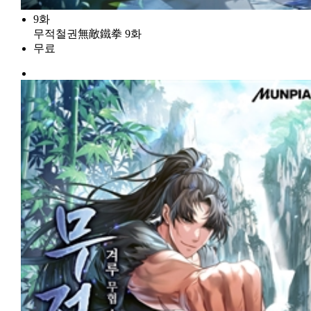
9화
무적철권無敵鐵拳 9화
무료