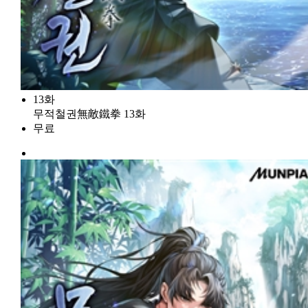
13화
무적철권無敵鐵拳 13화
무료