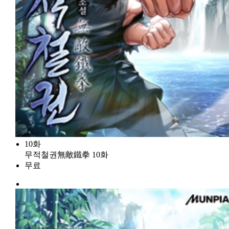
10화
무적철권無敵鐵拳 10화
무료