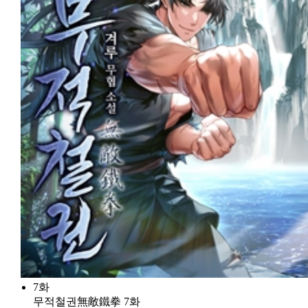
7화
무적철권無敵鐵拳 7화