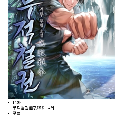
14화
무적철권無敵鐵拳 14화
무료