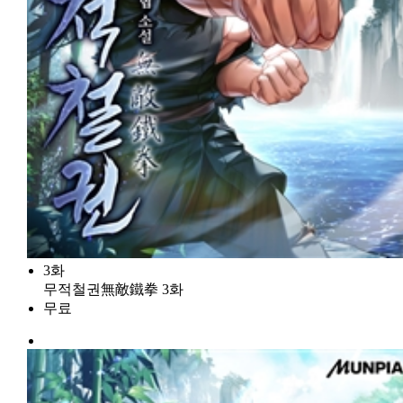
3화
무적철권無敵鐵拳 3화
무료