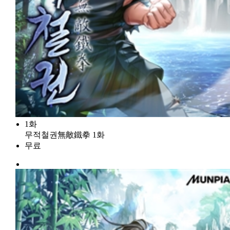
1화
무적철권無敵鐵拳 1화
무료