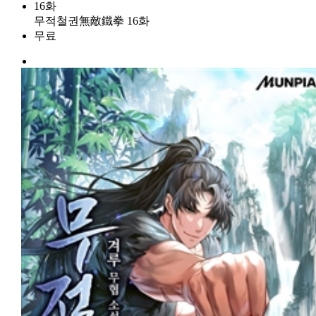
16화
무적철권無敵鐵拳 16화
무료