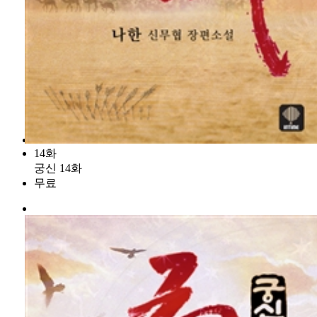
14화
궁신 14화
무료