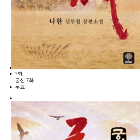
7화
궁신 7화
무료