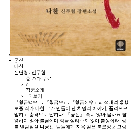
궁신
나한
전연령 / 신무협
총 25화 무료
?
작품소개
+더보기
『황금백수』, 『황금수』, 『황금신수』의 절대적 흥행
보증 작가 나한 그가 만들어 낸 치명적 이야기, 품격으로
말하고 충격으로 답하다! 『궁신』 죽지 않아 불사요 탈
영하지 않아 불탈이며 적을 살려주지 않아 불생이라. 삼
불 일발필살 나궁신. 남들에게 지옥 같은 북로정군 그림