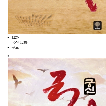
12화
궁신 12화
무료