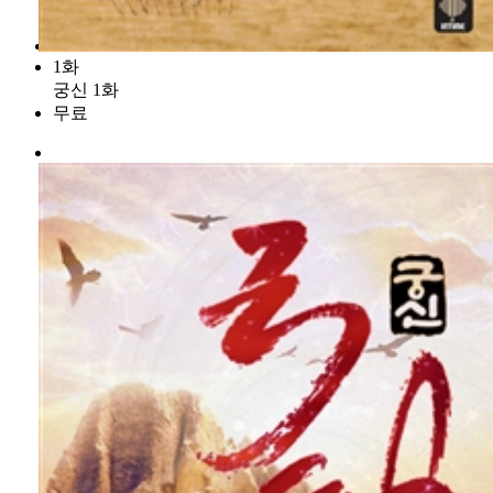
1화
궁신 1화
무료