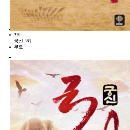
3화
궁신 3화
무료