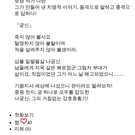
보증 작가 나한
그가 만들어 낸 치명적 이야기, 품격으로 말하고 충격으
로 답하다!
『궁신』
죽지 않아 불사요
탈영하지 않아 불탈이며
적을 살려주지 않아 불생이라.
삼불 일발필살 나궁신.
남들에게 지옥 같은 북로정군 그림자 부대가
삶이요, 직업이었던 그가 어느 날 해고되었으니…….
기왕지사 세상에 나섰으니 판이라도 벌려보자!
중원 천지, 궁 하나로 모두를 압도한
나궁신, 그의 거침없는 강호종횡기!
첫화보기
찜
40
리뷰
(0)