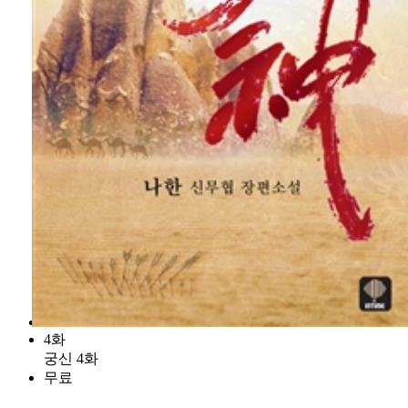
4화
궁신 4화
무료