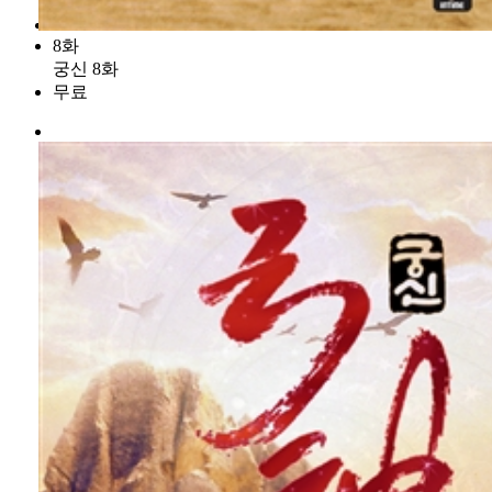
8화
궁신 8화
무료