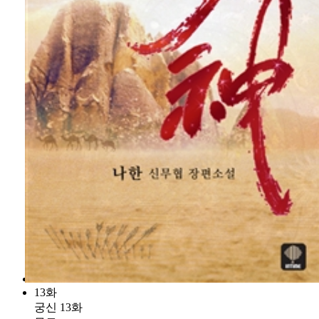
13화
궁신 13화