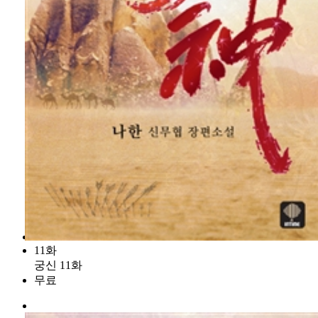
11화
궁신 11화
무료