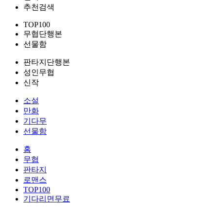
추천검색
TOP100
무협단행본
선물함
판타지단행본
성인무협
신작
소설
만화
기다무
선물함
홈
무협
판타지
로맨스
TOP100
기다리면무료