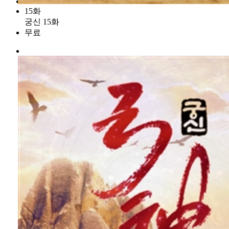
15화
궁신 15화
무료