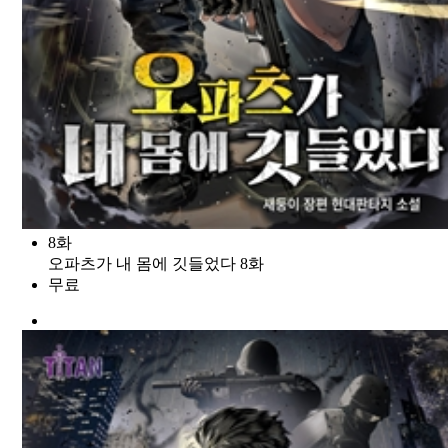
8화
오파츠가 내 몸에 깃들었다 8화
무료