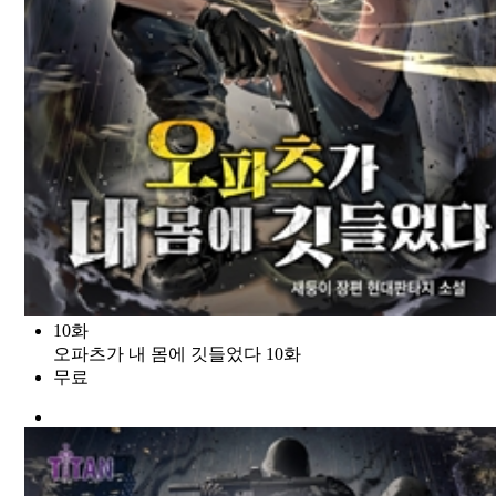
10화
오파츠가 내 몸에 깃들었다 10화
무료