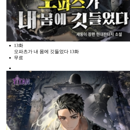
13화
오파츠가 내 몸에 깃들었다 13화
무료