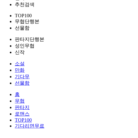
추천검색
TOP100
무협단행본
선물함
판타지단행본
성인무협
신작
소설
만화
기다무
선물함
홈
무협
판타지
로맨스
TOP100
기다리면무료