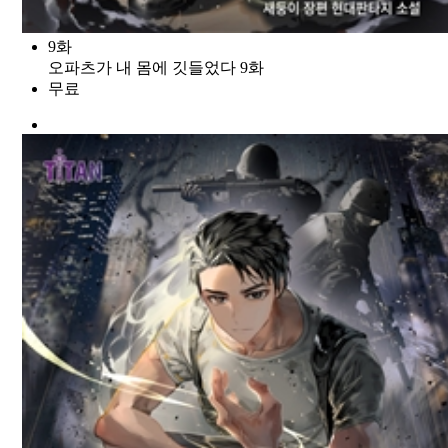
9화
오파츠가 내 몸에 깃들었다 9화
무료