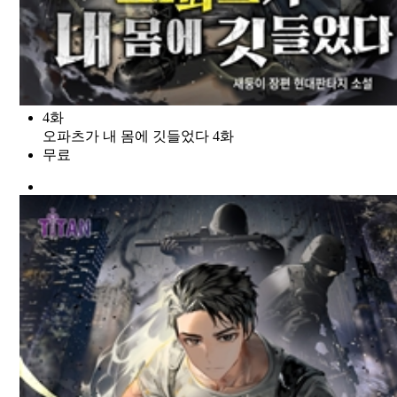
4화
오파츠가 내 몸에 깃들었다 4화
무료