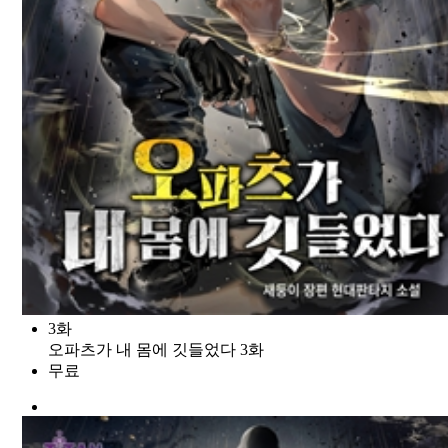
3화
오파츠가 내 몸에 깃들었다 3화
무료