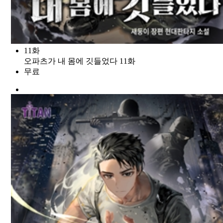
11화
오파츠가 내 몸에 깃들었다 11화
무료