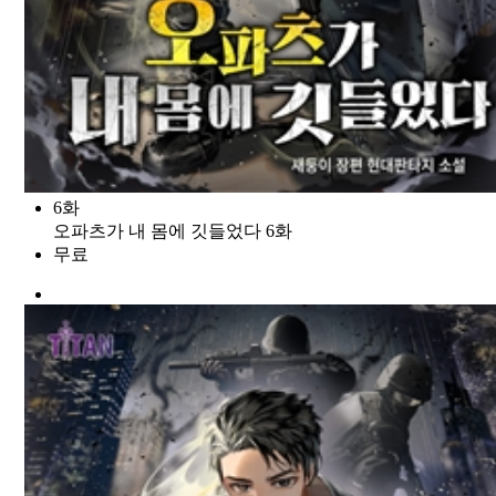
6화
오파츠가 내 몸에 깃들었다 6화
무료