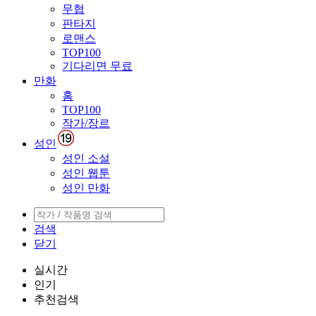
무협
판타지
로맨스
TOP100
기다리면 무료
만화
홈
TOP100
작가/장르
성인
성인 소설
성인 웹툰
성인 만화
검색
닫기
실시간
인기
추천검색