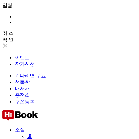
알림
취 소
확 인
이벤트
작가신청
기다리면 무료
선물함
내서재
충전소
쿠폰등록
소설
홈