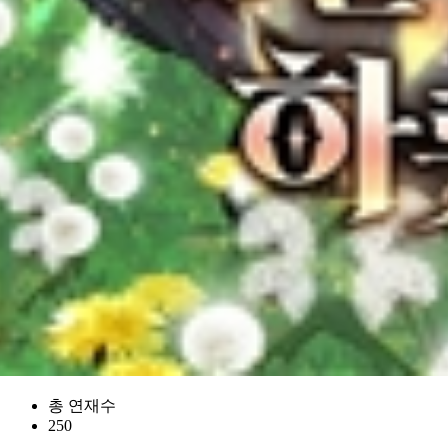
총 연재수
250