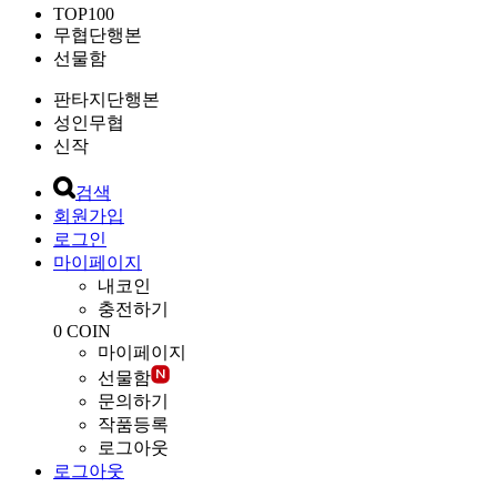
TOP100
무협단행본
선물함
판타지단행본
성인무협
신작
검색
회원가입
로그인
마이페이지
내코인
충전하기
0
COIN
마이페이지
선물함
문의하기
작품등록
로그아웃
로그아웃