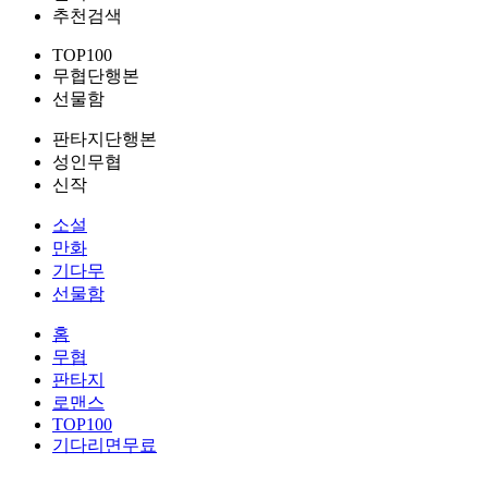
추천검색
TOP100
무협단행본
선물함
판타지단행본
성인무협
신작
소설
만화
기다무
선물함
홈
무협
판타지
로맨스
TOP100
기다리면무료