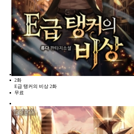
2화
E급 탱커의 비상 2화
무료