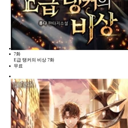
7화
E급 탱커의 비상 7화
무료