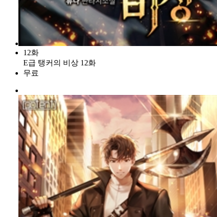
12화
E급 탱커의 비상 12화
무료