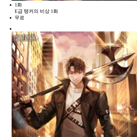
1화
E급 탱커의 비상 1화
무료