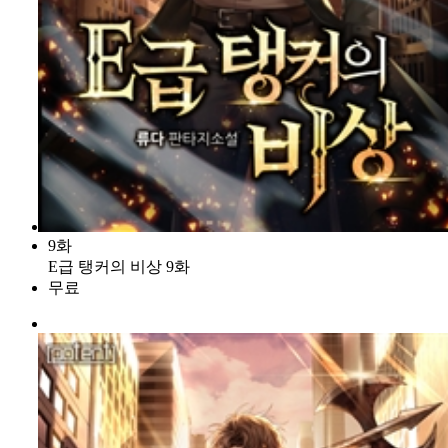
9화
E급 탱커의 비상 9화
무료