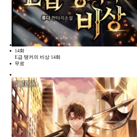
14화
E급 탱커의 비상 14화
무료