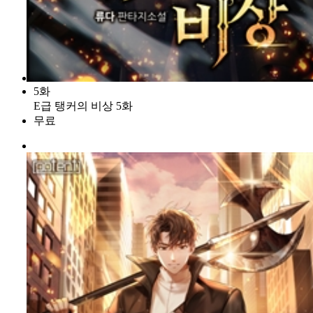
5화
E급 탱커의 비상 5화
무료