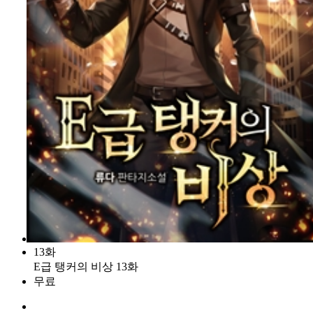
13화
E급 탱커의 비상 13화
무료