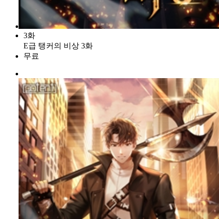
3화
E급 탱커의 비상 3화
무료