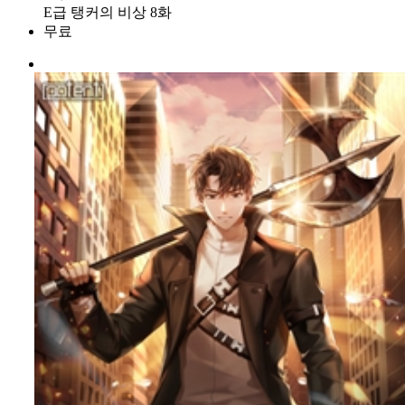
E급 탱커의 비상 8화
무료