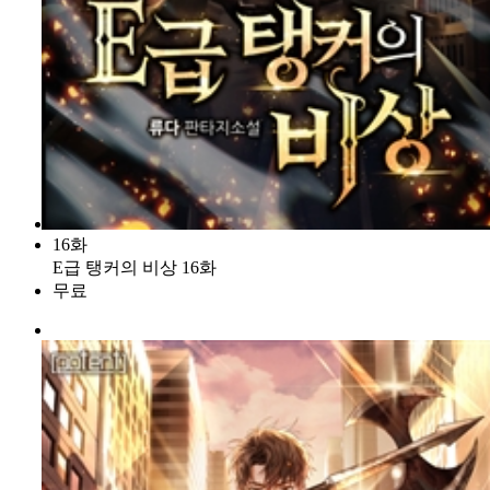
16화
E급 탱커의 비상 16화
무료