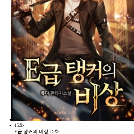
15화
E급 탱커의 비상 15화