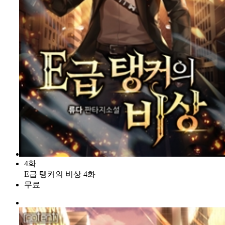
4화
E급 탱커의 비상 4화
무료