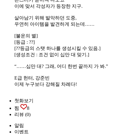
이에 맞서 각성자가 등장한 지구.
살아남기 위해 발악하던 도중,
우연히 아이템을 발견하게 되는데……
[불운의 별]
[등급 : ??]
[??등급의 스탯 하나를 생성시킬 수 있음.]
[생성조건 : 조건 없이 십만 대 맞기.]
“……십만 대? 그래, 어디 한번 끝까지 가 봐.”
E급 헌터, 강준빈
이제 누구보다 강해질 차례다!
첫화보기
찜
8
리뷰
(0)
알림
이벤트