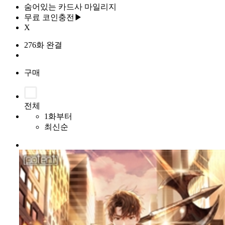
숨어있는 카드사 마일리지
무료 코인충전▶
X
276화 완결
구매
전체
1화부터
최신순