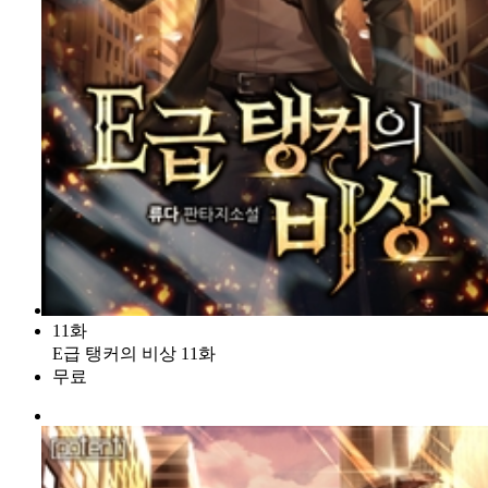
11화
E급 탱커의 비상 11화
무료