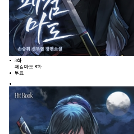
8화
패검마도 8화
무료