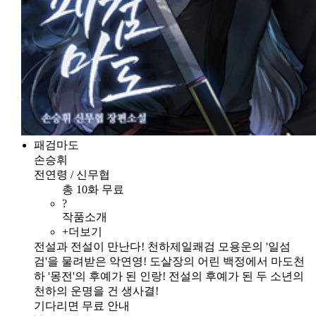
패검마도
손승휘
전연령 / 신무협
총 10화 무료
?
작품소개
+더보기
전설과 전설이 만난다! 천하제일쾌검 모용운의 '일섬
검'을 물려받은 악연영! 도살장의 어린 백정에서 마도천
하 '몽전'의 후예가 된 인랑! 전설의 후예가 된 두 소년의
천하의 운명을 건 생사결!
기다리면 무료 안내