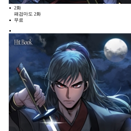
2화
패검마도 2화
무료