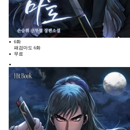
6화
패검마도 6화
무료