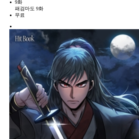
9화
패검마도 9화
무료