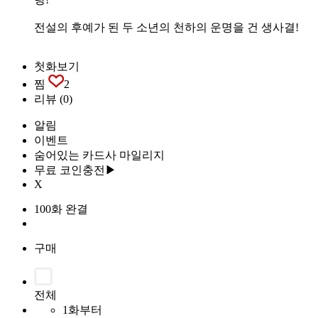
전설의 후예가 된 두 소년의 천하의 운명을 건 생사결!
첫화보기
찜
2
리뷰
(0)
알림
이벤트
숨어있는 카드사 마일리지
무료 코인충전▶
X
100화 완결
구매
전체
1화부터