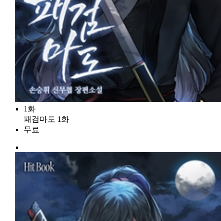
1화
패검마도 1화
무료