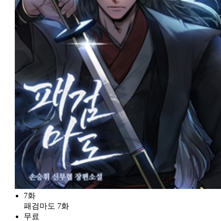
7화
패검마도 7화
무료