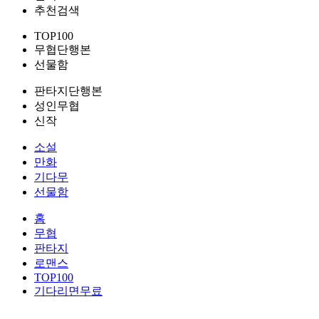
추천검색
TOP100
무협단행본
선물함
판타지단행본
성인무협
신작
소설
만화
기다무
선물함
홈
무협
판타지
로맨스
TOP100
기다리면무료