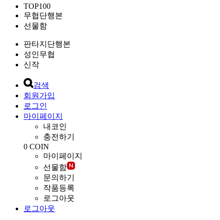
TOP100
무협단행본
선물함
판타지단행본
성인무협
신작
검색
회원가입
로그인
마이페이지
내코인
충전하기
0
COIN
마이페이지
선물함
문의하기
작품등록
로그아웃
로그아웃