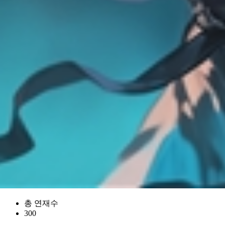
총 연재수
300