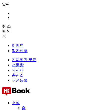
알림
취 소
확 인
이벤트
작가신청
기다리면 무료
선물함
내서재
충전소
쿠폰등록
소설
홈