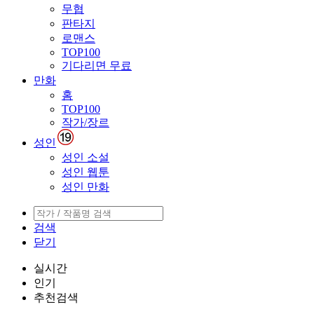
무협
판타지
로맨스
TOP100
기다리면 무료
만화
홈
TOP100
작가/장르
성인
성인 소설
성인 웹툰
성인 만화
검색
닫기
실시간
인기
추천검색