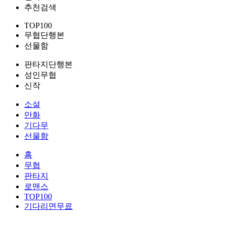
추천검색
TOP100
무협단행본
선물함
판타지단행본
성인무협
신작
소설
만화
기다무
선물함
홈
무협
판타지
로맨스
TOP100
기다리면무료