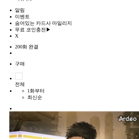
알림
이벤트
숨어있는 카드사 마일리지
무료 코인충전▶
X
200화 완결
구매
전체
1화부터
최신순