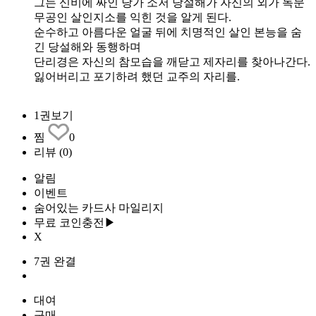
그는 신비에 싸인 당가 소저 당설해가 자신의 외가 독문
무공인 살인지소를 익힌 것을 알게 된다.
순수하고 아름다운 얼굴 뒤에 치명적인 살인 본능을 숨
긴 당설해와 동행하며
단리경은 자신의 참모습을 깨닫고 제자리를 찾아나간다.
잃어버리고 포기하려 했던 교주의 자리를.
1권보기
찜
0
리뷰
(0)
알림
이벤트
숨어있는 카드사 마일리지
무료 코인충전▶
X
7권 완결
대여
구매