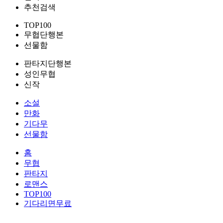
추천검색
TOP100
무협단행본
선물함
판타지단행본
성인무협
신작
소설
만화
기다무
선물함
홈
무협
판타지
로맨스
TOP100
기다리면무료