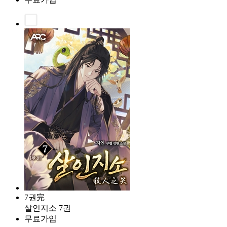
7권完
살인지소 7권
무료가입