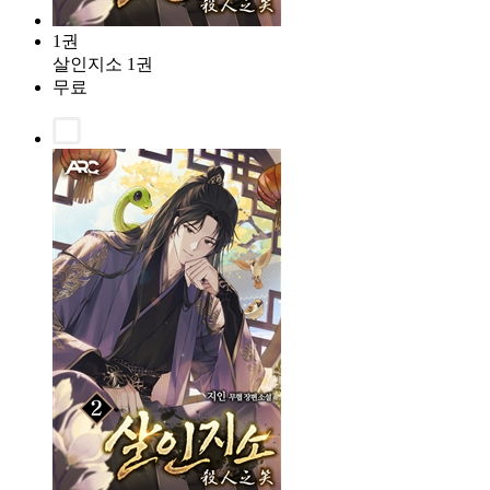
1권
살인지소 1권
무료