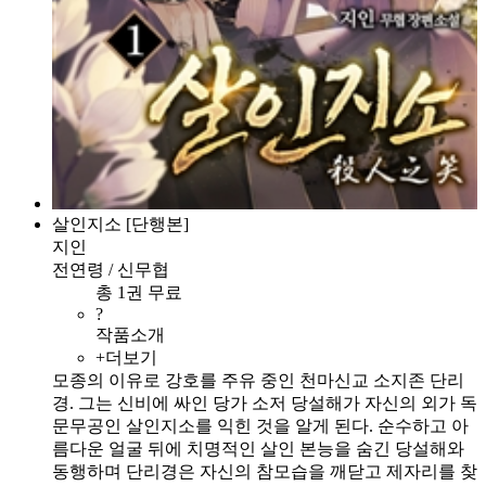
살인지소 [단행본]
지인
전연령 / 신무협
총 1권 무료
?
작품소개
+더보기
모종의 이유로 강호를 주유 중인 천마신교 소지존 단리
경. 그는 신비에 싸인 당가 소저 당설해가 자신의 외가 독
문무공인 살인지소를 익힌 것을 알게 된다. 순수하고 아
름다운 얼굴 뒤에 치명적인 살인 본능을 숨긴 당설해와
동행하며 단리경은 자신의 참모습을 깨닫고 제자리를 찾