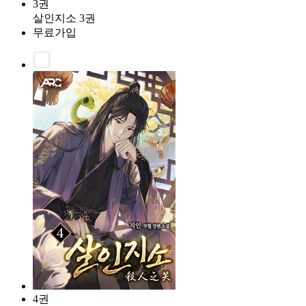
3권
살인지소 3권
무료가입
4권