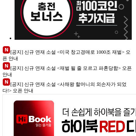
[공지] 신규 연재 소설 <미국 창고경매로 1000조 재벌> 오
픈 안내
[공지] 신규 연재 소설 <재벌 될 줄 모르고 파혼당함> 오픈
안내
[공지] 신규 연재 소설 <사채왕 할머니의 외손자가 되었
다!> 오픈 안내