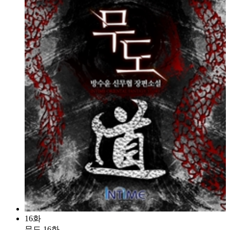
16화
무도 16화