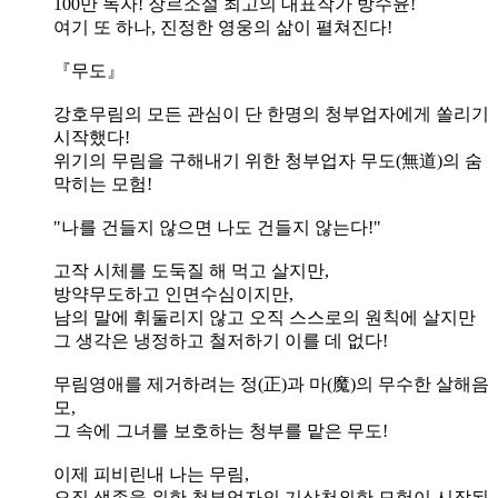
100만 독자! 장르소설 최고의 대표작가 방수윤!
여기 또 하나, 진정한 영웅의 삶이 펼쳐진다!
『무도』
강호무림의 모든 관심이 단 한명의 청부업자에게 쏠리기
시작했다!
위기의 무림을 구해내기 위한 청부업자 무도(無道)의 숨
막히는 모험!
"나를 건들지 않으면 나도 건들지 않는다!"
고작 시체를 도둑질 해 먹고 살지만,
방약무도하고 인면수심이지만,
남의 말에 휘둘리지 않고 오직 스스로의 원칙에 살지만
그 생각은 냉정하고 철저하기 이를 데 없다!
무림영애를 제거하려는 정(正)과 마(魔)의 무수한 살해음
모,
그 속에 그녀를 보호하는 청부를 맡은 무도!
이제 피비린내 나는 무림,
오직 생존을 위한 청부업자의 기상천외한 모험이 시작된