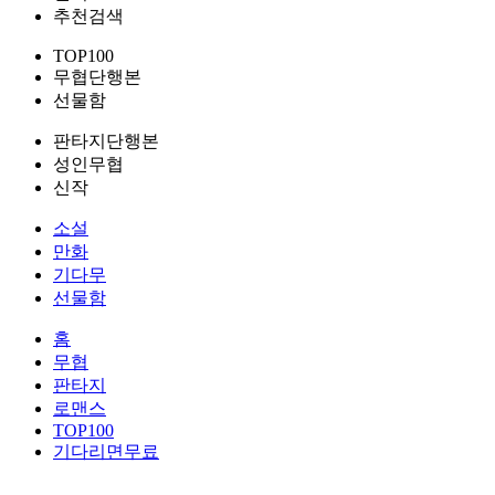
추천검색
TOP100
무협단행본
선물함
판타지단행본
성인무협
신작
소설
만화
기다무
선물함
홈
무협
판타지
로맨스
TOP100
기다리면무료