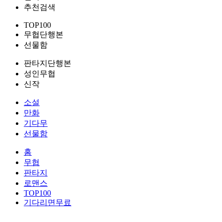
추천검색
TOP100
무협단행본
선물함
판타지단행본
성인무협
신작
소설
만화
기다무
선물함
홈
무협
판타지
로맨스
TOP100
기다리면무료