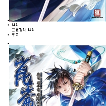
14화
곤륜검해 14화
무료