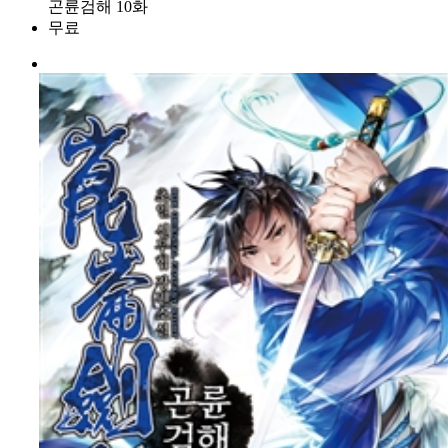
곤륜검해 10화
무료