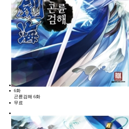
6화
곤륜검해 6화
무료