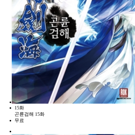
15화
곤륜검해 15화
무료