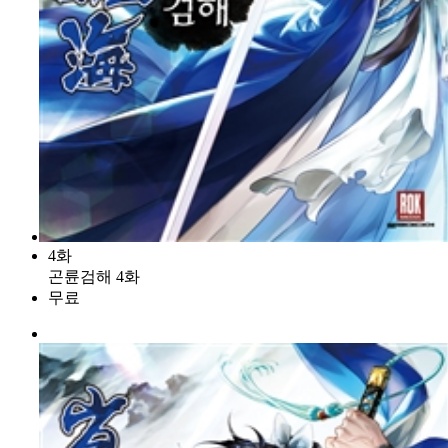
4화
곤륜검해 4화
무료