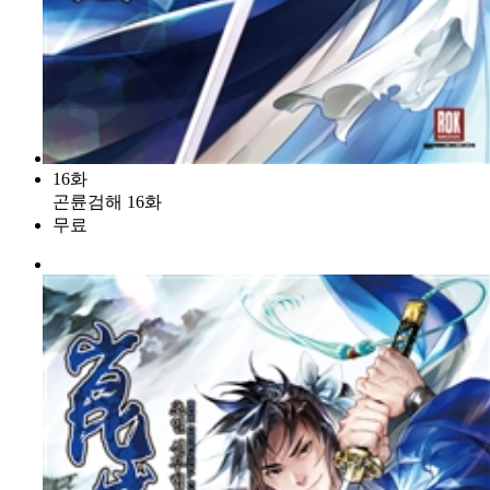
16화
곤륜검해 16화
무료