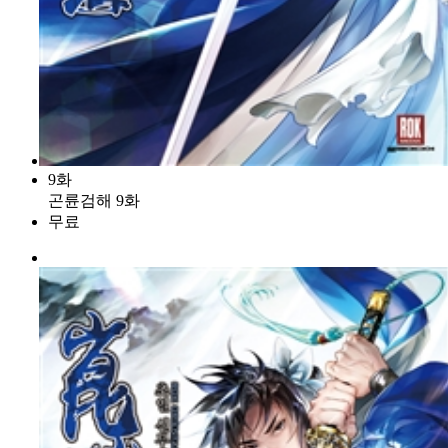
9화
곤륜검해 9화
무료