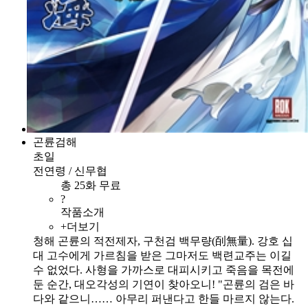
곤륜검해
초일
전연령 / 신무협
총 25화 무료
?
작품소개
+더보기
청해 곤륜의 적전제자, 구천검 백무량(㓦無量). 강호 십
대 고수에게 가르침을 받은 그마저도 백련교주는 이길
수 없었다. 사형을 가까스로 대피시키고 죽음을 목전에
둔 순간, 대오각성의 기연이 찾아오니! "곤륜의 검은 바
다와 같으니…… 아무리 퍼낸다고 한들 마르지 않는다.