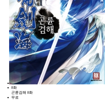
8화
곤륜검해 8화
무료