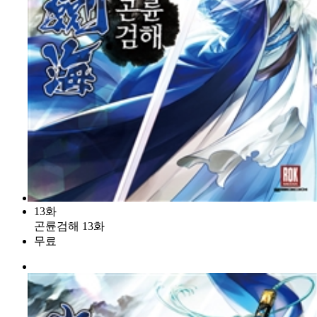
13화
곤륜검해 13화
무료