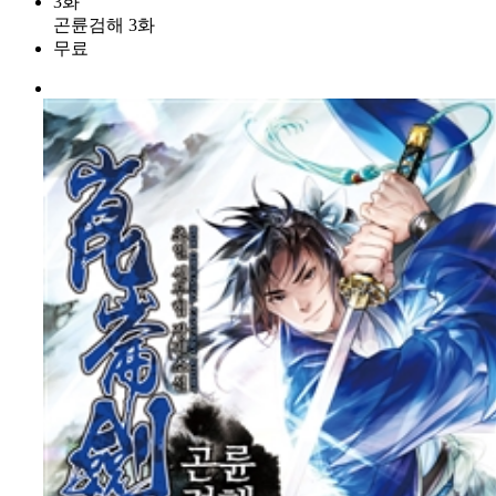
3화
곤륜검해 3화
무료