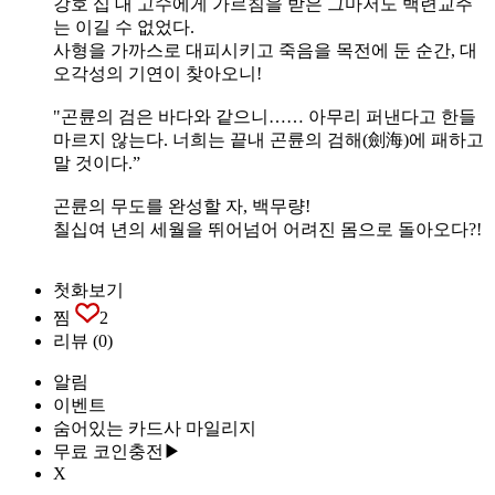
강호 십 대 고수에게 가르침을 받은 그마저도 백련교주
는 이길 수 없었다.
사형을 가까스로 대피시키고 죽음을 목전에 둔 순간, 대
오각성의 기연이 찾아오니!
"곤륜의 검은 바다와 같으니…… 아무리 퍼낸다고 한들
마르지 않는다. 너희는 끝내 곤륜의 검해(劍海)에 패하고
말 것이다.”
곤륜의 무도를 완성할 자, 백무량!
칠십여 년의 세월을 뛰어넘어 어려진 몸으로 돌아오다?!
첫화보기
찜
2
리뷰
(0)
알림
이벤트
숨어있는 카드사 마일리지
무료 코인충전▶
X