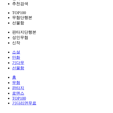
추천검색
TOP100
무협단행본
선물함
판타지단행본
성인무협
신작
소설
만화
기다무
선물함
홈
무협
판타지
로맨스
TOP100
기다리면무료