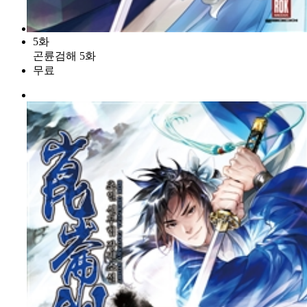
5화
곤륜검해 5화
무료