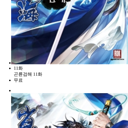
11화
곤륜검해 11화
무료