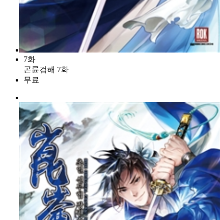
7화
곤륜검해 7화
무료