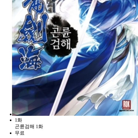
1화
곤륜검해 1화
무료