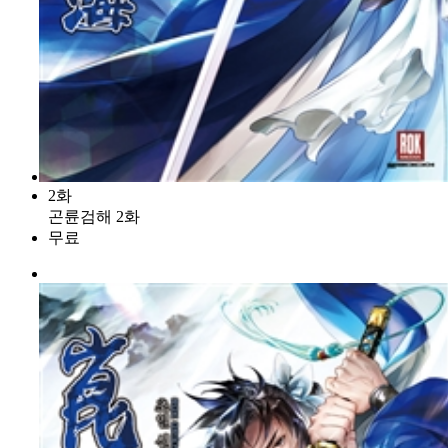
2화
곤륜검해 2화
무료