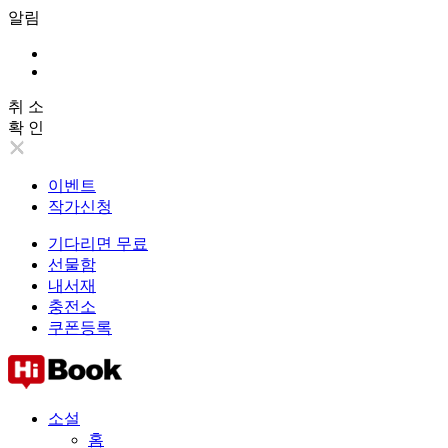
알림
취 소
확 인
이벤트
작가신청
기다리면 무료
선물함
내서재
충전소
쿠폰등록
소설
홈