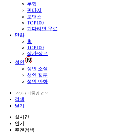
무협
판타지
로맨스
TOP100
기다리면 무료
만화
홈
TOP100
작가/장르
성인
성인 소설
성인 웹툰
성인 만화
검색
닫기
실시간
인기
추천검색