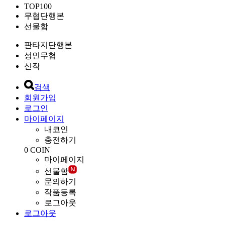
TOP100
무협단행본
선물함
판타지단행본
성인무협
신작
검색
회원가입
로그인
마이페이지
내코인
충전하기
0
COIN
마이페이지
선물함
문의하기
작품등록
로그아웃
로그아웃