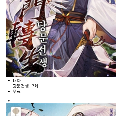
13화
당문전생 13화
무료