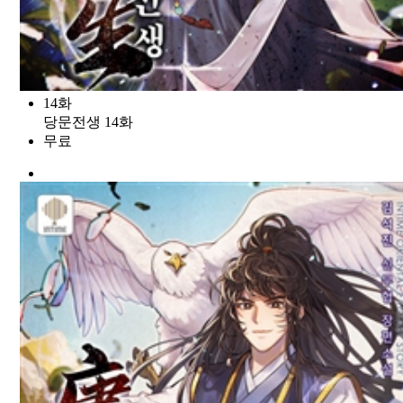
14화
당문전생 14화
무료