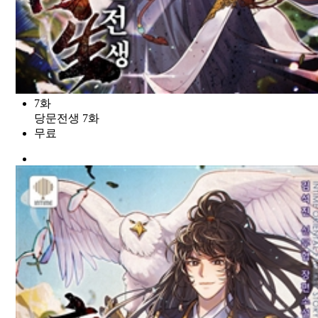
7화
당문전생 7화
무료