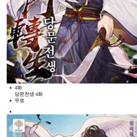
4화
당문전생 4화
무료