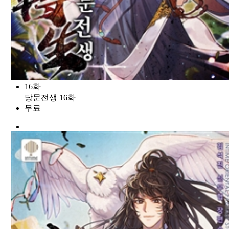
16화
당문전생 16화
무료