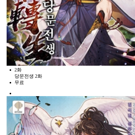
2화
당문전생 2화
무료