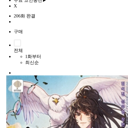
무료 코인충전▶
X
206화 완결
구매
전체
1화부터
최신순