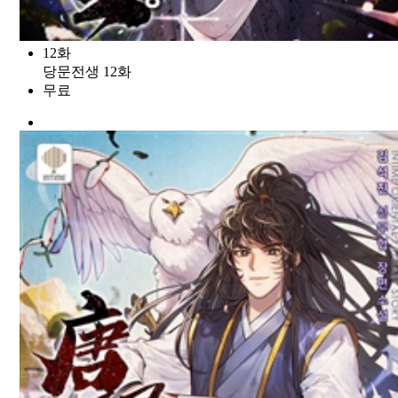
12화
당문전생 12화
무료