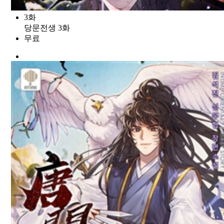
3화
당문전생 3화
무료