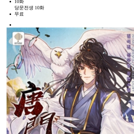
10화
당문전생 10화
무료