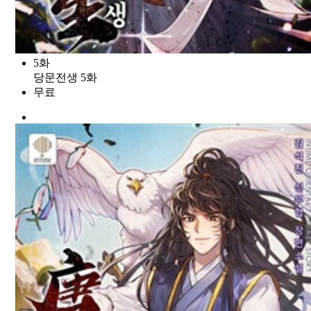
5화
당문전생 5화
무료