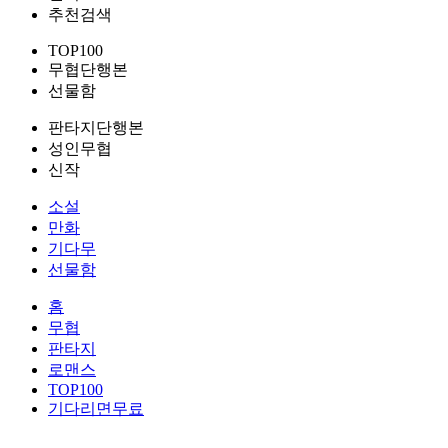
추천검색
TOP100
무협단행본
선물함
판타지단행본
성인무협
신작
소설
만화
기다무
선물함
홈
무협
판타지
로맨스
TOP100
기다리면무료