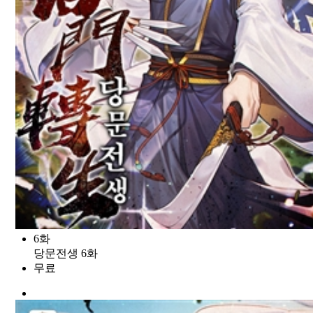
6화
당문전생 6화
무료