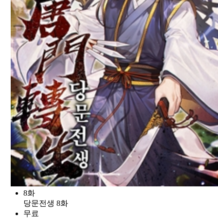
8화
당문전생 8화
무료