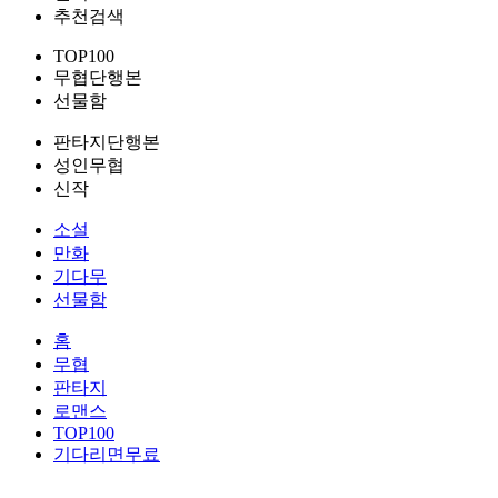
추천검색
TOP100
무협단행본
선물함
판타지단행본
성인무협
신작
소설
만화
기다무
선물함
홈
무협
판타지
로맨스
TOP100
기다리면무료