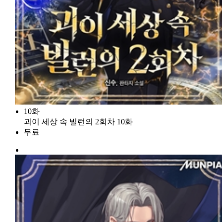
10화
괴이 세상 속 빌런의 2회차 10화
무료