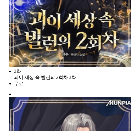
3화
괴이 세상 속 빌런의 2회차 3화
무료