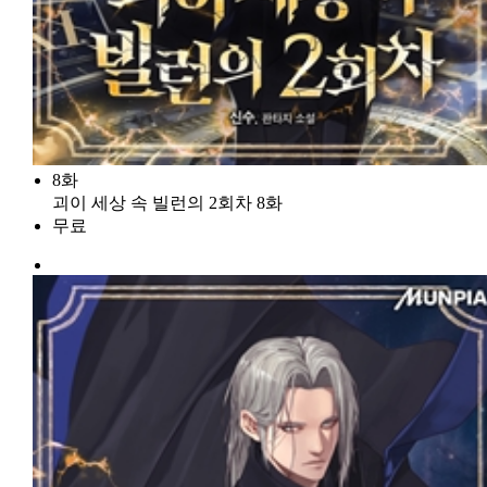
8화
괴이 세상 속 빌런의 2회차 8화
무료