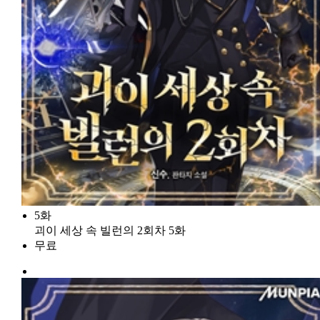
5화
괴이 세상 속 빌런의 2회차 5화
무료