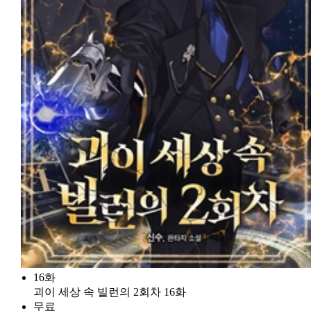
16화
괴이 세상 속 빌런의 2회차 16화
무료