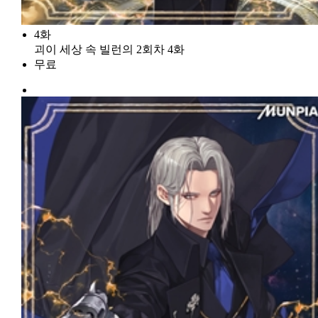
4화
괴이 세상 속 빌런의 2회차 4화
무료