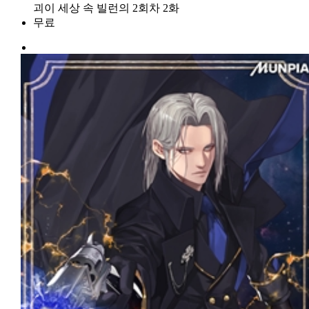
괴이 세상 속 빌런의 2회차 2화
무료