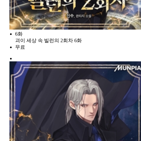
6화
괴이 세상 속 빌런의 2회차 6화
무료