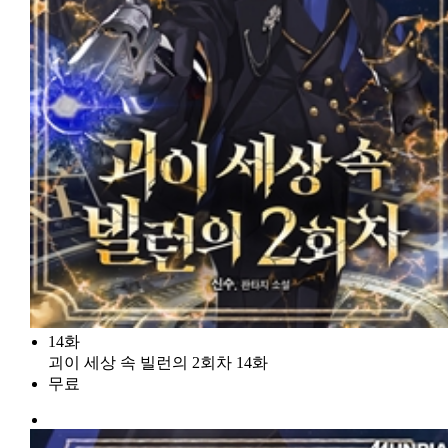
14화
괴이 세상 속 빌런의 2회차 14화
무료