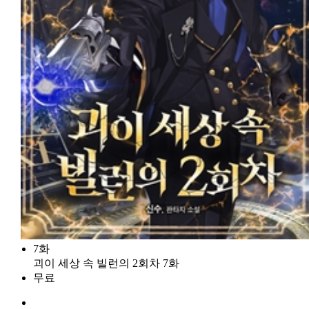
7화
괴이 세상 속 빌런의 2회차 7화
무료