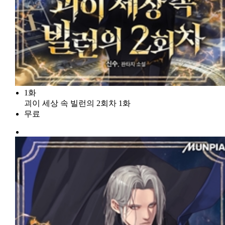
1화
괴이 세상 속 빌런의 2회차 1화
무료