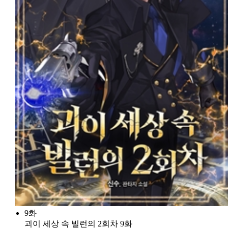
9화
괴이 세상 속 빌런의 2회차 9화