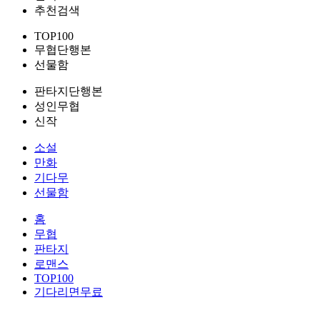
추천검색
TOP100
무협단행본
선물함
판타지단행본
성인무협
신작
소설
만화
기다무
선물함
홈
무협
판타지
로맨스
TOP100
기다리면무료