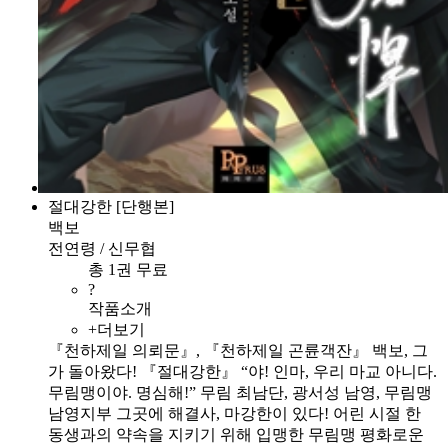
절대강한 [단행본]
백보
전연령 / 신무협
총 1권 무료
?
작품소개
+더보기
『천하제일 의뢰문』, 『천하제일 곤륜객잔』 백보, 그
가 돌아왔다! 『절대강한』 “야! 인마, 우리 마교 아니다.
무림맹이야. 명심해!” 무림 최남단, 광서성 남영, 무림맹
남영지부 그곳에 해결사, 마강한이 있다! 어린 시절 한
동생과의 약속을 지키기 위해 입맹한 무림맹 평화로운