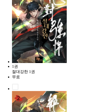
1권
절대강한 1권
무료