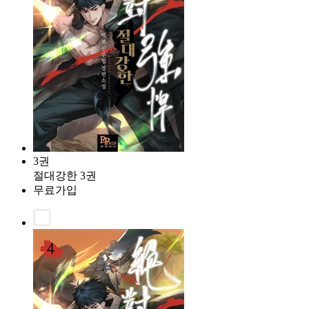
3권
절대강한 3권
무료가입