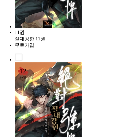
11권
절대강한 11권
무료가입