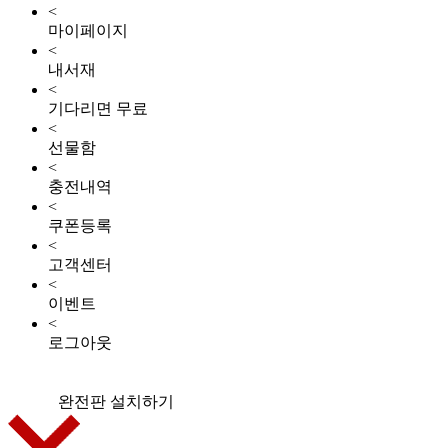
<
마이페이지
<
내서재
<
기다리면 무료
<
선물함
<
충전내역
<
쿠폰등록
<
고객센터
<
이벤트
<
로그아웃
완전판 설치하기