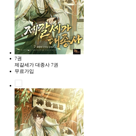
7권
제갈세가 대종사 7권
무료가입