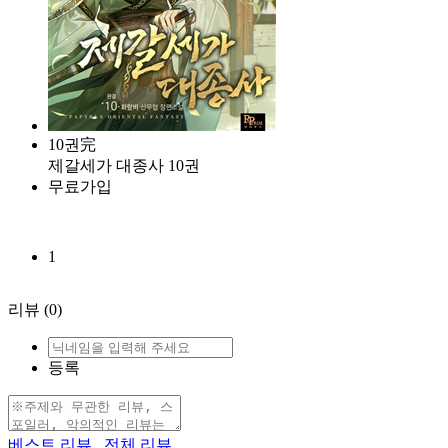
10권完
제갈세가 대종사 10권
무료가입
1
리뷰
(0)
등록
베스트 리뷰
전체 리뷰