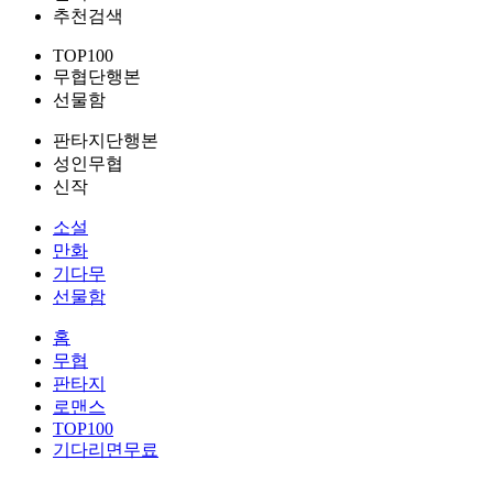
추천검색
TOP100
무협단행본
선물함
판타지단행본
성인무협
신작
소설
만화
기다무
선물함
홈
무협
판타지
로맨스
TOP100
기다리면무료