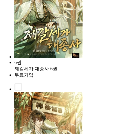
6권
제갈세가 대종사 6권
무료가입