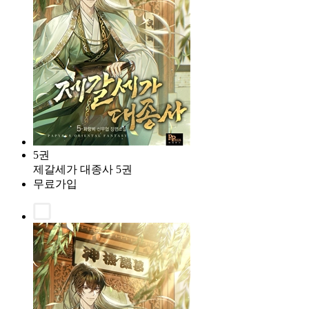
5권
제갈세가 대종사 5권
무료가입