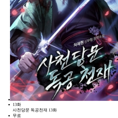
13화
사천당문 독공천재 13화
무료