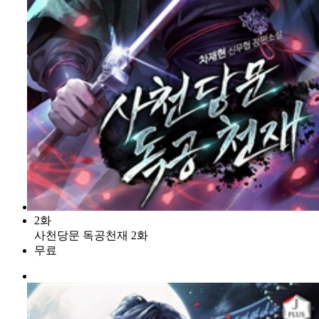
2화
사천당문 독공천재 2화
무료