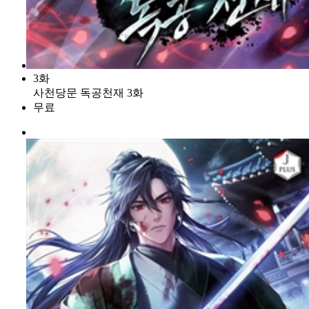
3화
사천당문 독공천재 3화
무료