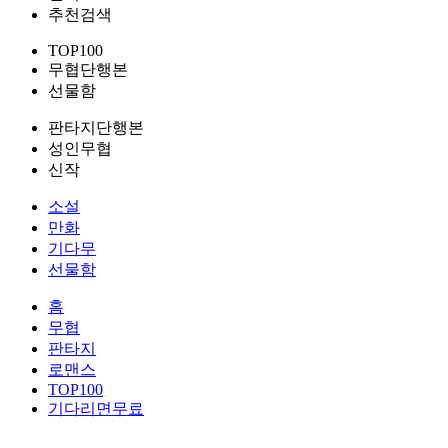
추천검색
TOP100
무협단행본
선물함
판타지단행본
성인무협
신작
소설
만화
기다무
선물함
홈
무협
판타지
로맨스
TOP100
기다리면무료