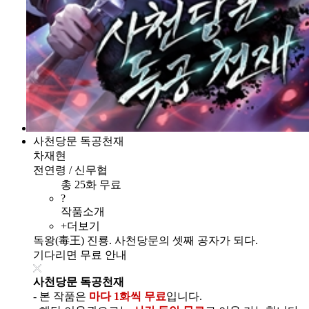
사천당문 독공천재
차재현
전연령 / 신무협
총 25화 무료
?
작품소개
+더보기
독왕(毒王) 진룡. 사천당문의 셋째 공자가 되다.
기다리면 무료 안내
사천당문 독공천재
- 본 작품은
마다 1화씩 무료
입니다.