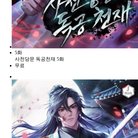
5화
사천당문 독공천재 5화
무료