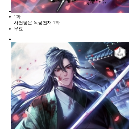
1화
사천당문 독공천재 1화
무료