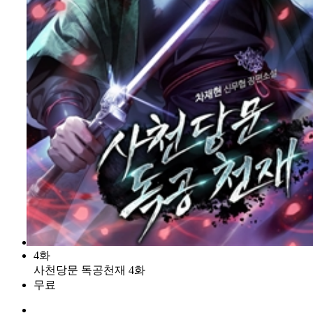
4화
사천당문 독공천재 4화
무료