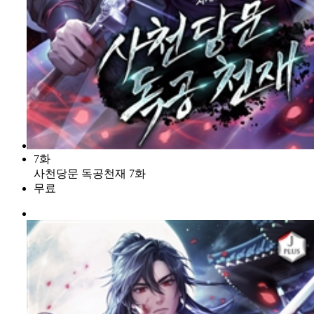
7화
사천당문 독공천재 7화
무료