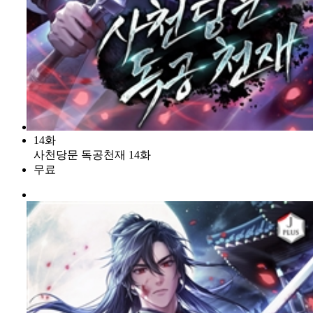
14화
사천당문 독공천재 14화
무료