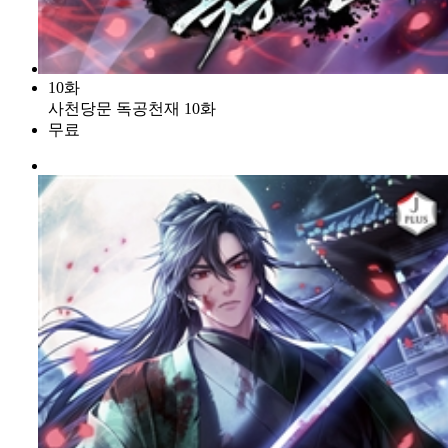
10화
사천당문 독공천재 10화
무료