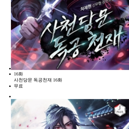
16화
사천당문 독공천재 16화
무료