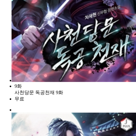
9화
사천당문 독공천재 9화
무료