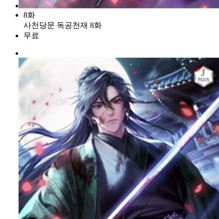
8화
사천당문 독공천재 8화
무료