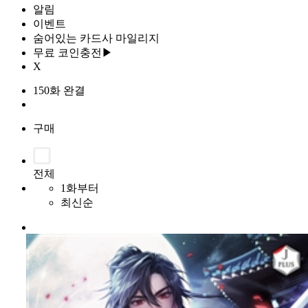
알림
이벤트
숨어있는 카드사 마일리지
무료 코인충전▶
X
150화 완결
구매
전체
1화부터
최신순