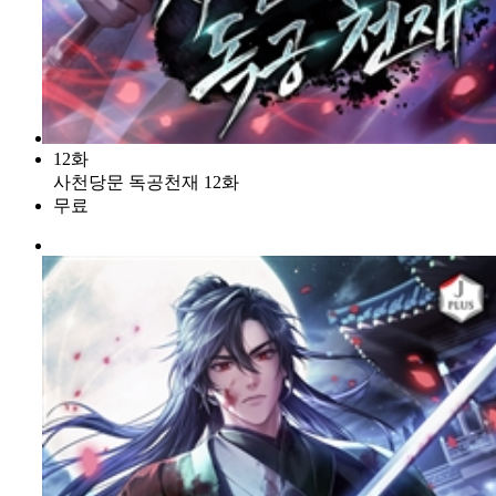
12화
사천당문 독공천재 12화
무료