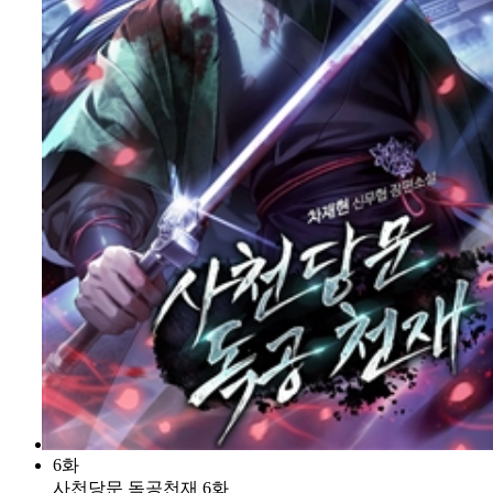
6화
사천당문 독공천재 6화