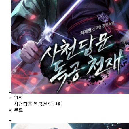
11화
사천당문 독공천재 11화
무료